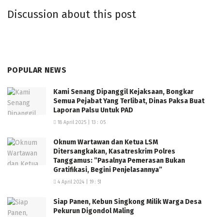
Tri Karya Mulya tanpa perlawanan.
Discussion about this post
Selanjutnya tersangka bersama barang bukti 1 Unit
Sepeda Motor Honda Revo warna biru dan 1 buku BPKB
dan selembar STNK sepeda motor Honda Revo warna
biru (milik korban) di bawa ke Mapolsek Tanjung Raya
POPULAR NEWS
guna pemeriksaan lebih lanjut.
Kami Senang Dipanggil Kejaksaan, Bongkar
Semua Pejabat Yang Terlibat, Dinas Paksa Buat
“Atas perbuatannya tersangka akan di jerat dengan
Laporan Palsu Untuk PAD
pasal 492 KUHP atau pasal 486 KUHP dengan ancaman
18 April 2025 | 13 : 05
hukuman penjara maksimal 4 tahun,” Pungkasnya. (
Nara)
Oknum Wartawan dan Ketua LSM
Ditersangkakan, Kasatreskrim Polres
Tanggamus: ”Pasalnya Pemerasan Bukan
Gratifikasi, Begini Penjelasannya”
4 April 2024 | 19 : 51
Siap Panen, Kebun Singkong Milik Warga Desa
Pekurun Digondol Maling