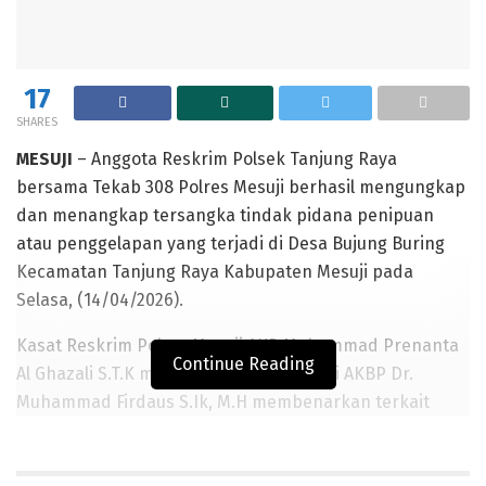
17
SHARES
MESUJI
– Anggota Reskrim Polsek Tanjung Raya
bersama Tekab 308 Polres Mesuji berhasil mengungkap
dan menangkap tersangka tindak pidana penipuan
atau penggelapan yang terjadi di Desa Bujung Buring
Kecamatan Tanjung Raya Kabupaten Mesuji pada
Selasa, (14/04/2026).
Kasat Reskrim Polres Mesuji AKP Muhammad Prenanta
Continue Reading
Al Ghazali S.T.K mewakili Kapolres Mesuji AKBP Dr.
Muhammad Firdaus S.Ik, M.H membenarkan terkait
penangkapan tersebut.
“Anggota kami berhasil menangkap tersangka berinisial