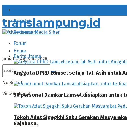
About
translampung.id
Redaksi
Pedoman Media Siber
Forum
Home
Berita Utama
Jumat, 7 Agustus 2026
Anggota DPRD Lamsel setuju Tali Asih untuk
No Result
View All Result
56 personel Damkar Lamsel,disiapkan untuk ter
Tokoh Adat Sigegkhi Suku Gerakan Masyarak
Rajabasa.