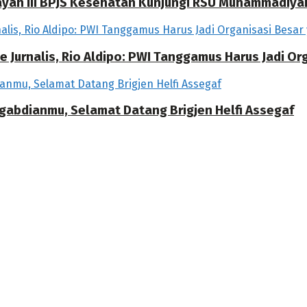
ilayah III BPJS Kesehatan Kunjungi RSU Muhammadiya
 Jurnalis, Rio Aldipo: PWI Tanggamus Harus Jadi O
ngabdianmu, Selamat Datang Brigjen Helfi Assegaf