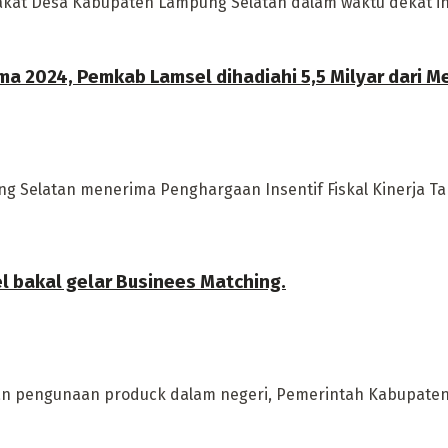
kat Desa Kabupaten Lampung Selatan dalam waktu dekat in
ma 2024, Pemkab Lamsel dihadiahi 5,5 Milyar dari M
Selatan menerima Penghargaan Insentif Fiskal Kinerja Ta
l bakal gelar Businees Matching.
n pengunaan produck dalam negeri, Pemerintah Kabupaten