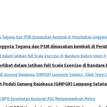
 Anggota Tagana dan PSM dimasukan kembali di Per
libat dalam latihan Full Scale Exercise di Bandara R
at Peduli Gunung Rajabasa (GMPGR) Lampung Selat