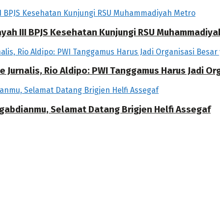
ilayah III BPJS Kesehatan Kunjungi RSU Muhammadiya
 Jurnalis, Rio Aldipo: PWI Tanggamus Harus Jadi O
ngabdianmu, Selamat Datang Brigjen Helfi Assegaf