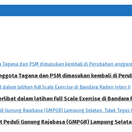
 Anggota Tagana dan PSM dimasukan kembali di Per
libat dalam latihan Full Scale Exercise di Bandara R
at Peduli Gunung Rajabasa (GMPGR) Lampung Selat