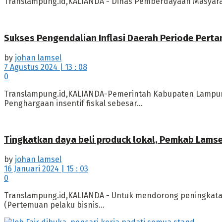
Translampung.id,KALIANDA - Dinas Pemberdayaan Masyara
Sukses Pengendalian Inflasi Daerah Periode Perta
by
johan lamsel
7 Agustus 2024 | 13 : 08
0
Translampung.id,KALIANDA-Pemerintah Kabupaten Lampung 
Penghargaan insentif fiskal sebesar...
Tingkatkan daya beli produck lokal, Pemkab Lamse
by
johan lamsel
16 Januari 2024 | 15 : 03
0
Translampung.id,KALIANDA - Untuk mendorong peningkata
(Pertemuan pelaku bisnis...