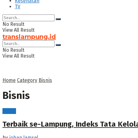
Kesehatan
TV
No Result
View All Result
translampung.id
No Result
View All Result
Home
Category
Bisnis
Bisnis
Bisnis
Terbaik se-Lampung, Indeks Tata Kelo
by
johan lamsel