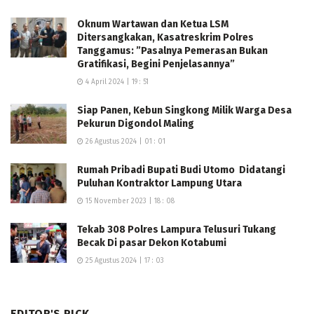
Oknum Wartawan dan Ketua LSM
Ditersangkakan, Kasatreskrim Polres
Tanggamus: ”Pasalnya Pemerasan Bukan
Gratifikasi, Begini Penjelasannya”
4 April 2024 | 19 : 51
Siap Panen, Kebun Singkong Milik Warga Desa
Pekurun Digondol Maling
26 Agustus 2024 | 01 : 01
Rumah Pribadi Bupati Budi Utomo Didatangi
Puluhan Kontraktor Lampung Utara
15 November 2023 | 18 : 08
Tekab 308 Polres Lampura Telusuri Tukang
Becak Di pasar Dekon Kotabumi
25 Agustus 2024 | 17 : 03
EDITOR'S PICK