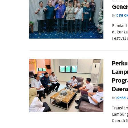
Gener
BY
DEVI O
Bandar 
dukunga
Festival
Perku
Lampu
Progr
Daer
BY
JOHAN 
Translam
Lampung 
Daerah K