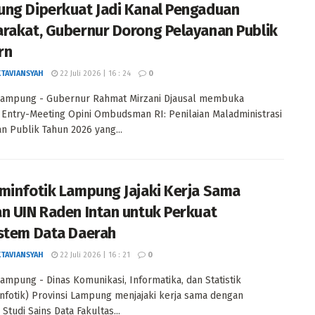
ng Diperkuat Jadi Kanal Pengaduan
rakat, Gubernur Dorong Pelayanan Publik
rn
KTAVIANSYAH
22 Juli 2026 | 16 : 24
0
Lampung - Gubernur Rahmat Mirzani Djausal membuka
 Entry-Meeting Opini Ombudsman RI: Penilaian Maladministrasi
n Publik Tahun 2026 yang...
minfotik Lampung Jajaki Kerja Sama
n UIN Raden Intan untuk Perkuat
stem Data Daerah
KTAVIANSYAH
22 Juli 2026 | 16 : 21
0
ampung - Dinas Komunikasi, Informatika, dan Statistik
nfotik) Provinsi Lampung menjajaki kerja sama dengan
Studi Sains Data Fakultas...