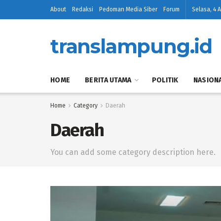
About
Redaksi
Pedoman Media Siber
Forum
Selasa, 4 
translampung.id
HOME
BERITA UTAMA
POLITIK
NASION
Home
Category
Daerah
Daerah
You can add some category description here.