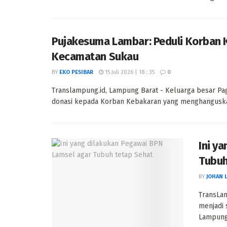
Pujakesuma Lambar: Peduli Korban 
Kecamatan Sukau
BY
EKO PESIBAR
15 Juli 2026 | 18 : 35
0
Translampung.id, Lampung Barat - Keluarga besar P
donasi kepada Korban Kebakaran yang menghanguskan
Ini y
Tubuh
BY
JOHAN 
TransLam
menjadi 
Lampung 