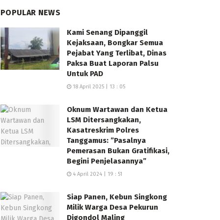
POPULAR NEWS
Kami Senang Dipanggil
Kejaksaan, Bongkar Semua
Pejabat Yang Terlibat, Dinas
Paksa Buat Laporan Palsu
Untuk PAD
18 April 2025 | 13 : 05
Oknum Wartawan dan Ketua
LSM Ditersangkakan,
Kasatreskrim Polres
Tanggamus: ”Pasalnya
Pemerasan Bukan Gratifikasi,
Begini Penjelasannya”
4 April 2024 | 19 : 51
Siap Panen, Kebun Singkong
Milik Warga Desa Pekurun
Digondol Maling