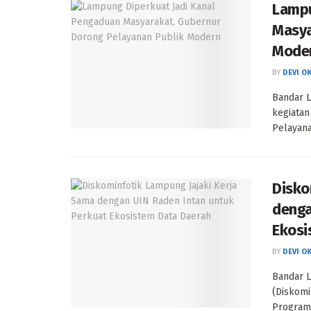
Lampu
Masya
Mode
BY
DEVI O
Bandar 
kegiatan
Pelayana
Disko
denga
Ekosi
BY
DEVI O
Bandar L
(Diskomi
Program 