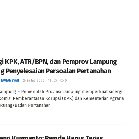
gi KPK, ATR/BPN, dan Pemprov Lampung
g Penyelesaian Persoalan Pertanahan
KTAVIANSYAH
24 Juli 2026 | 11 : 55
0
Lampung – Pemerintah Provinsi Lampung memperkuat sinergi
omisi Pemberantasan Korupsi (KPK) dan Kementerian Agraria
 Ruang/Badan Pertanahan...
ng Kusmanto: Pemda Harus Tegas