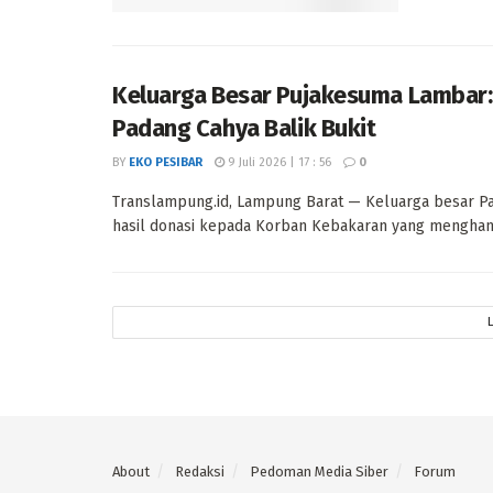
Keluarga Besar Pujakesuma Lambar:
Padang Cahya Balik Bukit
BY
EKO PESIBAR
9 Juli 2026 | 17 : 56
0
Translampung.id, Lampung Barat — Keluarga besar 
hasil donasi kepada Korban Kebakaran yang menghang
About
Redaksi
Pedoman Media Siber
Forum