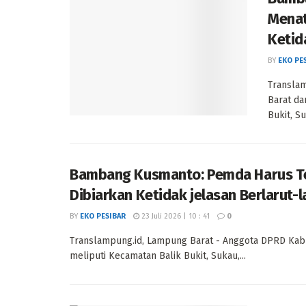
Menat
Ketid
BY
EKO PE
Transla
Barat da
Bukit, Su
Bambang Kusmanto: Pemda Harus Te
Dibiarkan Ketidak jelasan Berlarut-l
BY
EKO PESIBAR
23 Juli 2026 | 10 : 41
0
Translampung.id, Lampung Barat - Anggota DPRD Kabu
meliputi Kecamatan Balik Bukit, Sukau,...