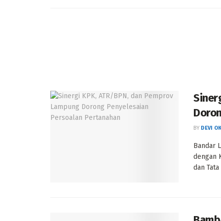
Siner
Doron
BY
DEVI O
Bandar 
dengan K
dan Tata
Bamba