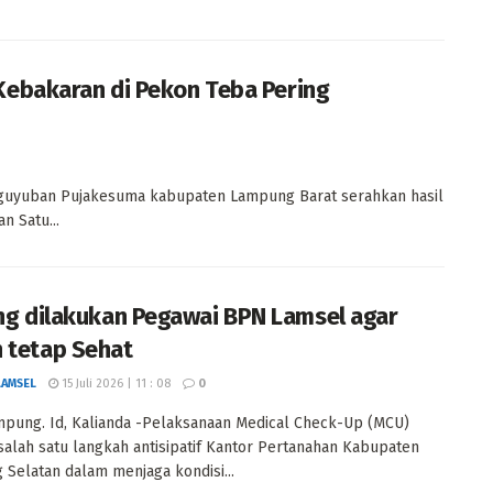
Kebakaran di Pekon Teba Pering
aguyuban Pujakesuma kabupaten Lampung Barat serahkan hasil
 Satu...
ang dilakukan Pegawai BPN Lamsel agar
 tetap Sehat
LAMSEL
15 Juli 2026 | 11 : 08
0
pung. Id, Kalianda -Pelaksanaan Medical Check-Up (MCU)
salah satu langkah antisipatif Kantor Pertanahan Kabupaten
Selatan dalam menjaga kondisi...