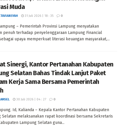
asi Muda
KTAVIANSYAH
31 Juli 2026 | 18 : 35
0
Lampung – Pemerintah Provinsi Lampung menyatakan
n penuh terhadap penyelenggaraan Lampung Financial
 sebagai upaya memperkuat literasi keuangan masyarakat,...
at Sinergi, Kantor Pertanahan Kabupaten
ng Selatan Bahas Tindak Lanjut Paket
am Kerja Sama Bersama Pemerintah
ah
LAMSEL
30 Juli 2026 | 04 : 27
0
pung. Id, Kalianda – Kepala Kantor Pertanahan Kabupaten
Selatan melaksanakan rapat koordinasi bersama Sekretaris
abupaten Lampung Selatan guna...