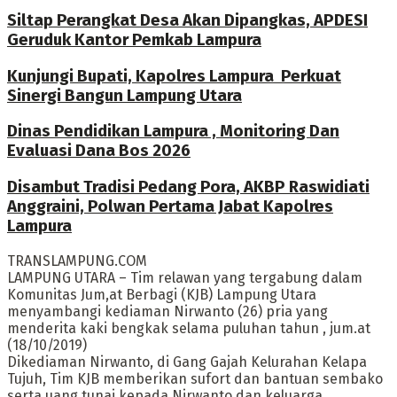
Siltap Perangkat Desa Akan Dipangkas, APDESI
Geruduk Kantor Pemkab Lampura
Kunjungi Bupati, Kapolres Lampura Perkuat
Sinergi Bangun Lampung Utara
Dinas Pendidikan Lampura , Monitoring Dan
Evaluasi Dana Bos 2026
Disambut Tradisi Pedang Pora, AKBP Raswidiati
Anggraini, Polwan Pertama Jabat Kapolres
Lampura
TRANSLAMPUNG.COM
LAMPUNG UTARA – Tim relawan yang tergabung dalam
Komunitas Jum,at Berbagi (KJB) Lampung Utara
menyambangi kediaman Nirwanto (26) pria yang
menderita kaki bengkak selama puluhan tahun , jum.at
(18/10/2019)
Dikediaman Nirwanto, di Gang Gajah Kelurahan Kelapa
Tujuh, Tim KJB memberikan sufort dan bantuan sembako
serta uang tunai kepada Nirwanto dan keluarga.