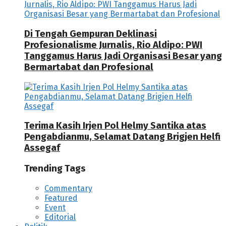
Di Tengah Gempuran Deklinasi
Profesionalisme Jurnalis, Rio Aldipo: PWI
Tanggamus Harus Jadi Organisasi Besar yang
Bermartabat dan Profesional
Terima Kasih Irjen Pol Helmy Santika atas
Pengabdianmu, Selamat Datang Brigjen Helfi
Assegaf
Trending Tags
Commentary
Featured
Event
Editorial