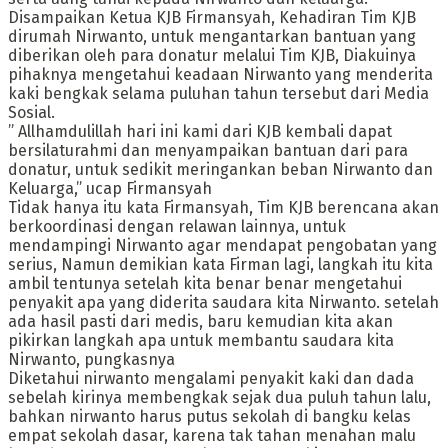
Disampaikan Ketua KJB Firmansyah, Kehadiran Tim KJB
dirumah Nirwanto, untuk mengantarkan bantuan yang
diberikan oleh para donatur melalui Tim KJB, Diakuinya
pihaknya mengetahui keadaan Nirwanto yang menderita
kaki bengkak selama puluhan tahun tersebut dari Media
Sosial.
” Allhamdulillah hari ini kami dari KJB kembali dapat
bersilaturahmi dan menyampaikan bantuan dari para
donatur, untuk sedikit meringankan beban Nirwanto dan
Keluarga,” ucap Firmansyah
Tidak hanya itu kata Firmansyah, Tim KJB berencana akan
berkoordinasi dengan relawan lainnya, untuk
mendampingi Nirwanto agar mendapat pengobatan yang
serius, Namun demikian kata Firman lagi, langkah itu kita
ambil tentunya setelah kita benar benar mengetahui
penyakit apa yang diderita saudara kita Nirwanto. setelah
ada hasil pasti dari medis, baru kemudian kita akan
pikirkan langkah apa untuk membantu saudara kita
Nirwanto, pungkasnya
Diketahui nirwanto mengalami penyakit kaki dan dada
sebelah kirinya membengkak sejak dua puluh tahun lalu,
bahkan nirwanto harus putus sekolah di bangku kelas
empat sekolah dasar, karena tak tahan menahan malu