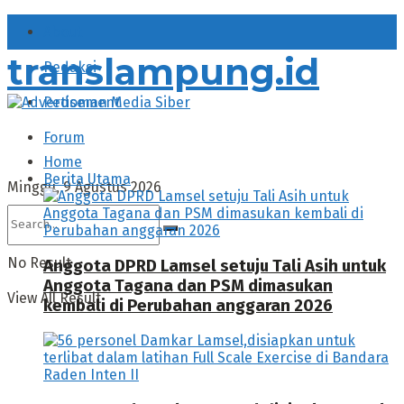
About
translampung.id
Redaksi
Pedoman Media Siber
Forum
Home
Berita Utama
Minggu, 9 Agustus 2026
No Result
Anggota DPRD Lamsel setuju Tali Asih untuk
Anggota Tagana dan PSM dimasukan
View All Result
kembali di Perubahan anggaran 2026