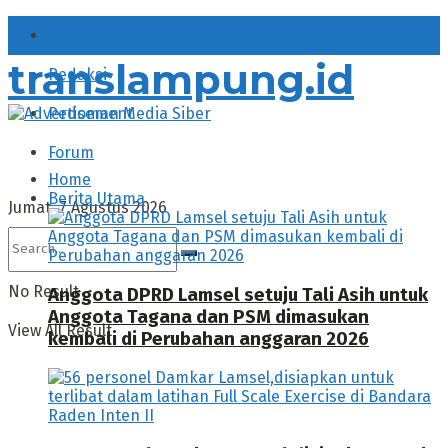
About
translampung.id
Redaksi
Pedoman Media Siber
Forum
Home
Berita Utama
Jumat, 7 Agustus 2026
No Result
Anggota DPRD Lamsel setuju Tali Asih untuk
Anggota Tagana dan PSM dimasukan
View All Result
kembali di Perubahan anggaran 2026