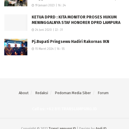
19 Januari 2023 | 16 : 24
KETUA DPRD : KITA MONITOR PROSES HUKUM
MENINGGALNYA STAF HONORER DPRD LAMPURA
24 Juni 2020 | 22 : 31
Pj.Bupati Pringsewu Hadiri Rakornas IKN
15 Maret 2024 | 16 : 55
About
Redaksi
Pedoman Media Siber
Forum
Call us: +62 811 TRANSLAMPUNG.ID
Copyright © 2022
TransLampung.ID
| Design by
Andi ID
.