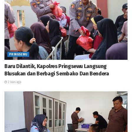
Istri Siri ke Kejari Pringsewu
Empat Perguruan Tinggi Teken MoU dengan PWI
Pringsewu, Perkuat Kompetensi Jurnalistik dan Literasi
Media
Pendidikan Politik bagi Pemilih Pemula Disosialisasikan di
SMKN 1 Gadingrejo
PRINGSEWU
Baru Dilantik, Kapolres Pringsewu Langsung
Blusukan dan Berbagi Sembako Dan Bendera
2 hari ago
Upacara HAB Kemenag juga dimeriahkan atraksi
Drumband dan Pramuka dari para santri madrasah,
serta pemberian penghargaan kepada sejumlah
pegawai berprestasi dan purnabakti yang diserahkan
oleh Bupati Pringsewu didampingi Ketua DPRD, Kepala
Kemenag dan Ketua Pengadilan Agama Pringsewu,