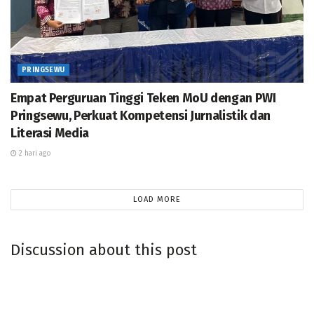
air.
“Kerukunan antarumat beragama merupakan modal
kita bersama untuk membangun negara dan menjaga
PRINGSEWU
integrasi nasional. Dan, Kementerian Agama hadir
untuk melindungi kepentingan agama dan semua
Empat Perguruan Tinggi Teken MoU dengan PWI
pemeluk agama,” katanya.(reza)
Pringsewu, Perkuat Kompetensi Jurnalistik dan
Literasi Media
2 hari ago
LOAD MORE
Discussion about this post