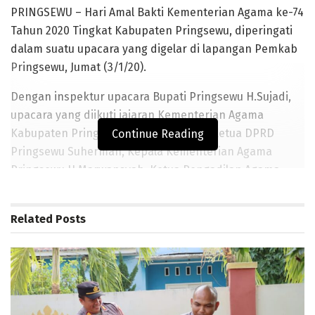
PRINGSEWU – Hari Amal Bakti Kementerian Agama ke-74
Tahun 2020 Tingkat Kabupaten Pringsewu, diperingati
dalam suatu upacara yang digelar di lapangan Pemkab
Pringsewu, Jumat (3/1/20).
Dengan inspektur upacara Bupati Pringsewu H.Sujadi,
upacara yang diikuti jajaran Kementerian Agama
Kabupaten Pringsewu ini juga dihadiri Ketua DPRD
Continue Reading
Pringsewu Suherman, Kepala Kementerian Agama
Pringsewu H.Marwansyah, Ketua Pengadilan Agama
Pringsewu Ridwan Harahap, serta jajaran pemerintah
kabupaten, muspida, dan Kemenag Pringsewu.
Related
Posts
BACA JUGA
Baru Dilantik, Kapolres Pringsewu Langsung Blusukan dan
Berbagi Sembako Dan Bendera
Berkas Lengkap, Polisi Limpahkan Tersangka Pembunuh