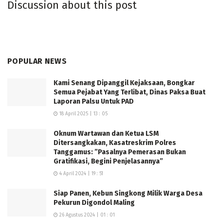
Discussion about this post
antarwilayah.
Berdasarkan data teknis kegiatan tahun 2026,
spesifikasi tiga ruas jalan tersebut yaitu:
POPULAR NEWS
* Ruas Kalirejo – Bangunrejo: Penanganan sepanjang
5,53 KM dengan perkerasan beton (rigid pavement)
Kami Senang Dipanggil Kejaksaan, Bongkar
senilai Rp 57,75 miliar.
Semua Pejabat Yang Terlibat, Dinas Paksa Buat
Laporan Palsu Untuk PAD
* Ruas Padang Ratu – Pekurun Udik: Penanganan
18 April 2025 | 13 : 05
sepanjang 3,5 KM dengan jenis pekerjaan rigid beton
senilai Rp 38,39 miliar.
Oknum Wartawan dan Ketua LSM
* Ruas Padang Ratu – Kalirejo: Penanganan sepanjang
Ditersangkakan, Kasatreskrim Polres
Tanggamus: ”Pasalnya Pemerasan Bukan
6,5 KM dengan jenis pekerjaan rigid beton senilai Rp
Gratifikasi, Begini Penjelasannya”
66,69 miliar.
4 April 2024 | 19 : 51
Ketiga ruas tersebut dikenal sebagai jalur vital dengan
Siap Panen, Kebun Singkong Milik Warga Desa
kepadatan aktivitas masyarakat yang tinggi, mulai dari
Pekurun Digondol Maling
sektor pertanian, perkebunan, perdagangan, hingga
26 Agustus 2024 | 01 : 01