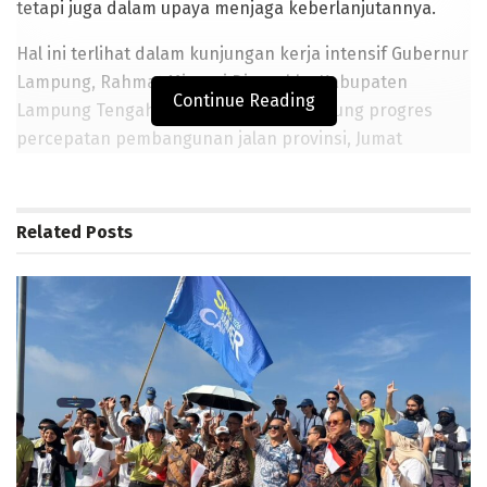
tetapi juga dalam upaya menjaga keberlanjutannya.
Hal ini terlihat dalam kunjungan kerja intensif Gubernur
Lampung, Rahmat Mirzani Djausal ke Kabupaten
Continue Reading
Lampung Tengah untuk meninjau langsung progres
percepatan pembangunan jalan provinsi, Jumat
(3/4/2026). Dengan pendekatan yang tegas dalam
pengawasan, Gubernur Mirza memastikan bahwa
pembangunan infrastruktur jalan Tahun Anggaran 2026
Related
Posts
berjalan sesuai standar kualitas tinggi.
Langkah nyata ini dilakukan dengan peninjauan proses
pengerjaan pembangunan ruas jalan Kalirejo–Bangun
Rejo di Kecamatan Kalirejo, Lampung Tengah, sebagai
bagian dari upaya membangun konektivitas sekaligus
membangun pertumbuhan ekonomi warga.
BACA JUGA