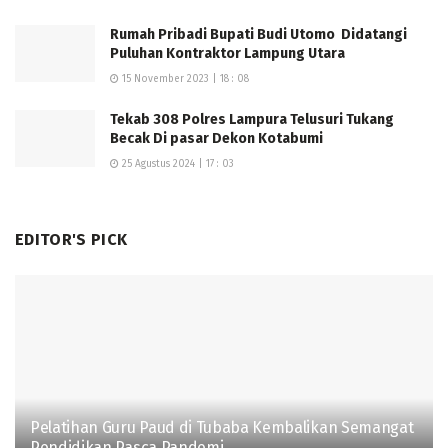
mobilitas pelajar setiap hari.
Rumah Pribadi Bupati Budi Utomo Didatangi
Puluhan Kontraktor Lampung Utara
Tingginya aktivitas tersebut berbanding lurus dengan
15 November 2023 | 18 : 08
kepadatan lalu lintas. Berdasarkan analisis LHR (Lalu
Lintas Harian Rata-rata), jalur ini dilalui berbagai jenis
Tekab 308 Polres Lampura Telusuri Tukang
kendaraan, termasuk truk bermuatan berat, yang
Becak Di pasar Dekon Kotabumi
selama ini menjadi salah satu faktor utama percepatan
25 Agustus 2024 | 17 : 03
kerusakan jalan.
EDITOR'S PICK
Pelatihan Guru Paud di Tubaba Kembalikan Semangat
Pendidikan Pasca Pandemi