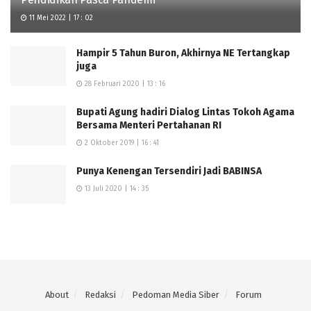
11 Mei 2022 | 17 : 02
Hampir 5 Tahun Buron, Akhirnya NE Tertangkap
Pada kesempatan tersebut, Gubernur Mirza juga
juga
meninjau langsung detail teknis pengerjaan di
28 Februari 2020 | 13 : 16
lapangan, mulai dari konstruksi jalan, sistem drainase,
Bupati Agung hadiri Dialog Lintas Tokoh Agama
hingga kesiapan alat berat, serta memastikan
Bersama Menteri Pertahanan RI
perhitungan LHR menjadi dasar dalam menentukan
2 Oktober 2019 | 16 : 41
spesifikasi pembangunan.
Punya Kenengan Tersendiri Jadi BABINSA
Dalam sambutannya, Gubernur Mirza menegaskan
13 Juli 2020 | 14 : 35
bahwa pembangunan jalan tahun 2026 dilakukan lebih
cepat untuk menjawab harapan masyarakat.
“Tahun 2026 ini kita mulai lebih cepat, di bulan April ini
kita sudah lakukan. Ini adalah harapan seluruh
masyarakat Lampung selama ini,” ujarnya.
About
Redaksi
Pedoman Media Siber
Forum
Ia menyampaikan bahwa pembangunan ini