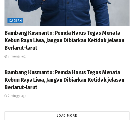
DAERAH
Bambang Kusmanto: Pemda Harus Tegas Menata
Kebun Raya Liwa, Jangan Dibiarkan Ketidak jelasan
Berlarut-larut
2 minggu ago
DAERAH
Bambang Kusmanto: Pemda Harus Tegas Menata
Kebun Raya Liwa, Jangan Dibiarkan Ketidak jelasan
Berlarut-larut
Tak hanya itu, pemerintah provinsi juga tengah
2 minggu ago
mempercepat pembangunan di ruas lain, termasuk
penanganan ruas Padang Ratu–Kalirejo dan Padang
LOAD MORE
Ratu–Pekurun Udik. Upaya ini menunjukkan bahwa
pembangunan tidak dilakukan secara parsial,
melainkan terintegrasi untuk membangun konektivitas