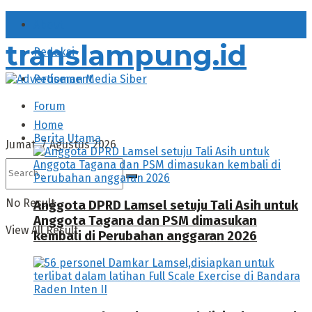
About
translampung.id
Redaksi
Pedoman Media Siber
Forum
Home
Berita Utama
Jumat, 7 Agustus 2026
No Result
Anggota DPRD Lamsel setuju Tali Asih untuk
Anggota Tagana dan PSM dimasukan
View All Result
kembali di Perubahan anggaran 2026