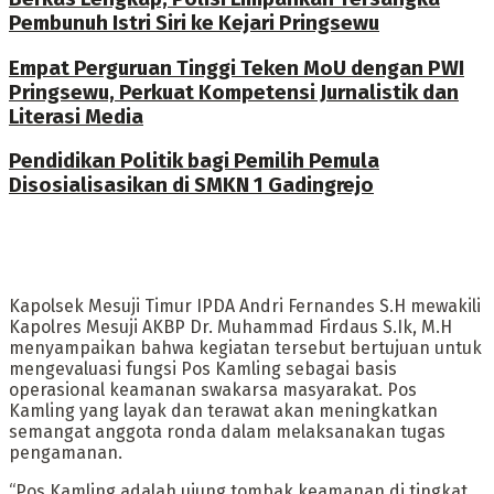
Pembunuh Istri Siri ke Kejari Pringsewu
Empat Perguruan Tinggi Teken MoU dengan PWI
Pringsewu, Perkuat Kompetensi Jurnalistik dan
Literasi Media
Pendidikan Politik bagi Pemilih Pemula
Disosialisasikan di SMKN 1 Gadingrejo
Kapolsek Mesuji Timur IPDA Andri Fernandes S.H mewakili
Kapolres Mesuji AKBP Dr. Muhammad Firdaus S.Ik, M.H
menyampaikan bahwa kegiatan tersebut bertujuan untuk
mengevaluasi fungsi Pos Kamling sebagai basis
operasional keamanan swakarsa masyarakat. Pos
Kamling yang layak dan terawat akan meningkatkan
semangat anggota ronda dalam melaksanakan tugas
pengamanan.
“Pos Kamling adalah ujung tombak keamanan di tingkat