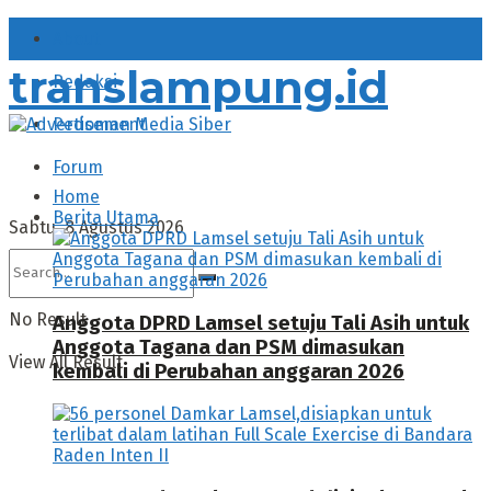
About
translampung.id
Redaksi
Pedoman Media Siber
Forum
Home
Berita Utama
Sabtu, 8 Agustus 2026
No Result
Anggota DPRD Lamsel setuju Tali Asih untuk
Anggota Tagana dan PSM dimasukan
View All Result
kembali di Perubahan anggaran 2026