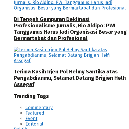
Di Tengah Gempuran Deklinasi
Profesionalisme Jurnalis, Rio Aldipo: PWI
Tanggamus Harus Jadi Organisasi Besar yang
Bermartabat dan Profesional
Terima Kasih Irjen Pol Helmy Santika atas
Pengabdianmu, Selamat Datang Brigjen Helfi
Assegaf
Trending Tags
Commentary
Featured
Event
Editorial