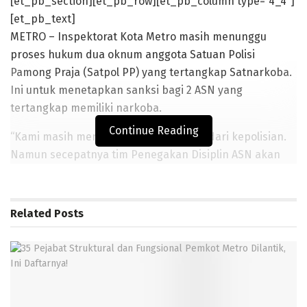
[et_pb_section][et_pb_row][et_pb_column type=”4_4″]
[et_pb_text]
METRO – Inspektorat Kota Metro masih menunggu
proses hukum dua oknum anggota Satuan Polisi
Pamong Praja (Satpol PP) yang tertangkap Satnarkoba.
Ini untuk menetapkan sanksi bagi 2 ASN yang
tertangkap memiliki narkoba.
Continue Reading
“Kami masih menunggu proses hukum dari kepolisian.
Namun secepatnya tim Penegakan Disiplin ASN akan
melakukan rapat untuk membahas mengenai sanksi
yang akan diberikan,” terang Inspektur Inspektorat
Kota Metro Jihad Helmi dikonfirmasi, Rabu (29/1/2020).
Related
Posts
Ia mengatakan, sanksi akan diberikan sesuai dengan
PP Nomor 53 tahun 2010 tentang Disiplin ASN. Dengan
aturan tersebut, jelasnya,sanksi bisa diberikan sesuai
tingkat pelanggarannya. Jika sanksi berat bisa dengan