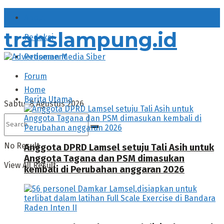
About
translampung.id
Redaksi
Pedoman Media Siber
Forum
Home
Berita Utama
Sabtu, 8 Agustus 2026
No Result
Anggota DPRD Lamsel setuju Tali Asih untuk
Anggota Tagana dan PSM dimasukan
View All Result
kembali di Perubahan anggaran 2026