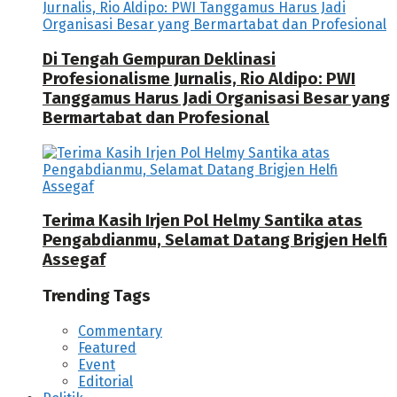
Di Tengah Gempuran Deklinasi
Profesionalisme Jurnalis, Rio Aldipo: PWI
Tanggamus Harus Jadi Organisasi Besar yang
Bermartabat dan Profesional
Terima Kasih Irjen Pol Helmy Santika atas
Pengabdianmu, Selamat Datang Brigjen Helfi
Assegaf
Trending Tags
Commentary
Featured
Event
Editorial