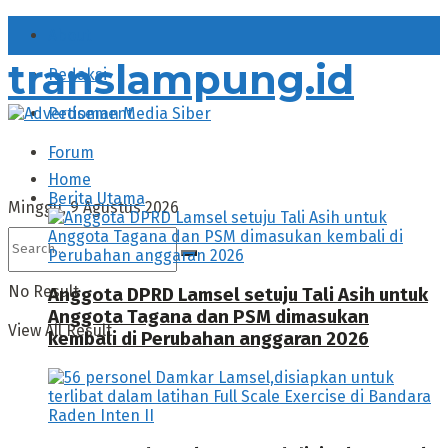
About
translampung.id
Redaksi
Pedoman Media Siber
Forum
Home
Berita Utama
Minggu, 9 Agustus 2026
No Result
Anggota DPRD Lamsel setuju Tali Asih untuk
Anggota Tagana dan PSM dimasukan
View All Result
kembali di Perubahan anggaran 2026