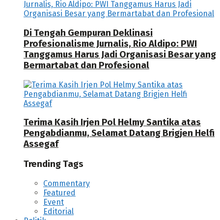
Di Tengah Gempuran Deklinasi
Profesionalisme Jurnalis, Rio Aldipo: PWI
Tanggamus Harus Jadi Organisasi Besar yang
Bermartabat dan Profesional
Terima Kasih Irjen Pol Helmy Santika atas
Pengabdianmu, Selamat Datang Brigjen Helfi
Assegaf
Trending Tags
Commentary
Featured
Event
Editorial