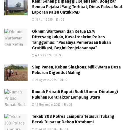
Kami Senang Dipanggil Kejaksaan, Bongkar
Semua Pejabat Yang Terlibat, Dinas Paksa Buat
Laporan Palsu Untuk PAD
18 April 2025 | 13 : 05
Oknum Wartawan dan Ketua LSM
Ditersangkakan, Kasatreskrim Polres
Tanggamus: ”Pasalnya Pemerasan Bukan
Gratifikasi, Begini Penjelasannya”
4 April 2024 | 19 : 51
Siap Panen, Kebun Singkong Milik Warga Desa
Pekurun Digondol Maling
26 Agustus 2024 | 01 : 01
Rumah Pribadi Bupati Budi Utomo Didatangi
Puluhan Kontraktor Lampung Utara
15 November 2023 | 18 : 08
Tekab 308 Polres Lampura Telusuri Tukang
Becak Di pasar Dekon Kotabumi
25 Agustus 2024 | 17 : 03