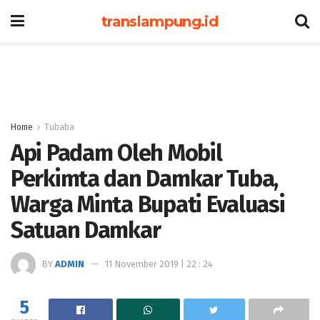
translampung.id
Home
Tubaba
Api Padam Oleh Mobil
Perkimta dan Damkar Tuba,
Warga Minta Bupati Evaluasi
Satuan Damkar
BY
ADMIN
11 November 2019 | 22 : 24
5