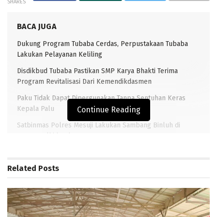
SHARES
BACA JUGA
Dukung Program Tubaba Cerdas, Perpustakaan Tubaba
Lakukan Pelayanan Keliling
Disdikbud Tubaba Pastikan SMP Karya Bhakti Terima
Program Revitalisasi Dari Kemendikdasmen
Paku Tidak Dapat Dipergunakan Tanpa Sentuhan Keras
Kepala Palu
Continue Reading
Satbinmas Polres Mesuji Lakukan Sambang Binluh di
Ponpes Alhidayah
Related
Posts
TRANSLAMOUNG.COM (PANARAGAN)–
Potret buruk
mewarnai satuan pemadam kebakaran (Damkar)
Kabupaten Tulangbawang Barat (Tubaba)
yang menjadi
ujung tombak penanggulangan bencana api, akhir