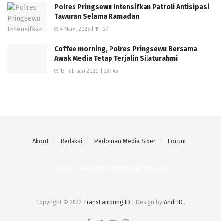
Polres Pringsewu Intensifkan Patroli Antisipasi
Tawuran Selama Ramadan
4 Maret 2025 | 19 : 27
Coffee morning, Polres Pringsewu Bersama
Awak Media Tetap Terjalin Silaturahmi
13 Februari 2020 | 23 : 45
About
Redaksi
Pedoman Media Siber
Forum
Call us: +62 811 TRANSLAMPUNG.ID
Copyright © 2022
TransLampung.ID
| Design by
Andi ID
.