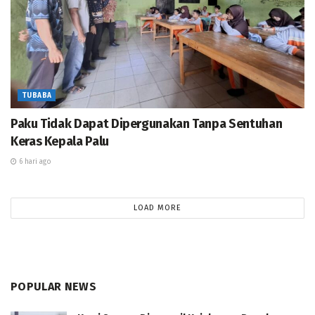
bantuan.” Imbuh warga yang enggan disebutkan
namanya.
(Dirman/Rian).
TUBABA
Paku Tidak Dapat Dipergunakan Tanpa Sentuhan
Keras Kepala Palu
6 hari ago
LOAD MORE
POPULAR NEWS