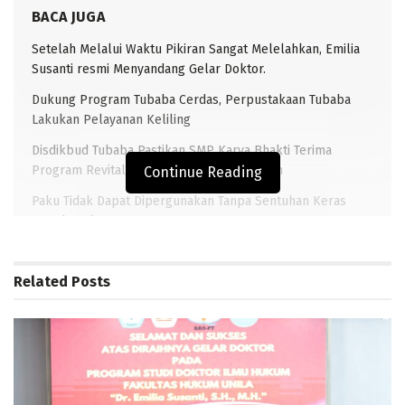
BACA JUGA
Setelah Melalui Waktu Pikiran Sangat Melelahkan, Emilia
Susanti resmi Menyandang Gelar Doktor.
Dukung Program Tubaba Cerdas, Perpustakaan Tubaba
Lakukan Pelayanan Keliling
Disdikbud Tubaba Pastikan SMP Karya Bhakti Terima
Program Revitalisasi Dari Kemendikdasmen
Continue Reading
Paku Tidak Dapat Dipergunakan Tanpa Sentuhan Keras
Kepala Palu
Related
Posts
TRANSLAMPUNG.COM (PANARAGAN)–
Upaya pencapaian
target melalui pendapatan Pajak Kendaraan Bermotor
(PKB) khususnya di wilayah Kabupaten Tulangbawang
Barat (Tubaba), pihak
Pelayanan Pembayaran PKB pada
kantor bersama Samsat Kabupaten setempat,