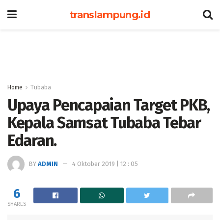
translampung.id
Home
Tubaba
Upaya Pencapaian Target PKB,
Kepala Samsat Tubaba Tebar
Edaran.
BY
ADMIN
4 Oktober 2019 | 12 : 05
6
SHARES