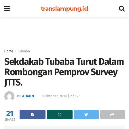
translampung.id
Home
Tubaba
Sekdakab Tubaba Turut Dalam
Rombongan Pemprov Survey
JTTS.
BY
ADMIN
1 Oktober 2019 | 22 : 25
21
SHARES