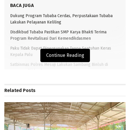
BACA JUGA
Dukung Program Tubaba Cerdas, Perpustakaan Tubaba
Lakukan Pelayanan Keliling
Disdikbud Tubaba Pastikan SMP Karya Bhakti Terima
Program Revitalisasi Dari Kemendikdasmen
Paku Tidak Dapat Dipergunakan Tanpa Sentuhan Keras
Kepala Palu
Continue Reading
Satbinmas Polres Mesuji Lakukan Sambang Binluh di
Ponpes Alhidayah
Related
Posts
TRANSLAMPUNG.COM (PANARAGAN)–
Gubernur Lampung
Arinal Djunaidi diwakili Sekda Prov Fahrizal Darminto,
melakukan Rundown peninjauan lokasi Jalan Tol Trans
Sumatera (JTTS) Terbanggi Besar-Pematang Panggang
rest area, KM 215 Kecamatan Way Kenanga, Kabupaten