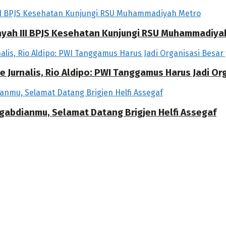
ilayah III BPJS Kesehatan Kunjungi RSU Muhammadiya
 Jurnalis, Rio Aldipo: PWI Tanggamus Harus Jadi O
ngabdianmu, Selamat Datang Brigjen Helfi Assegaf