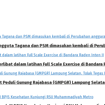
 Anggota Tagana dan PSM dimasukan kembali di Per
libat dalam latihan Full Scale Exercise di Bandara R
at Peduli Gunung Rajabasa (GMPGR) Lampung Selat