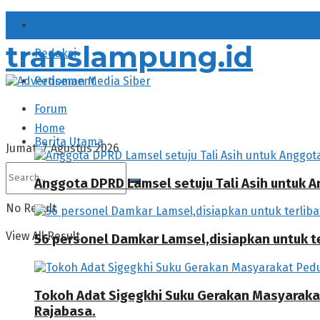
About
translampung.id
Redaksi
Pedoman Media Siber
Forum
Home
Berita Utama
Jumat, 7 Agustus 2026
Anggota DPRD Lamsel setuju Tali Asih untuk
No Result
View All Result
56 personel Damkar Lamsel,disiapkan untuk ter
Tokoh Adat Sigegkhi Suku Gerakan Masyarak
Rajabasa.