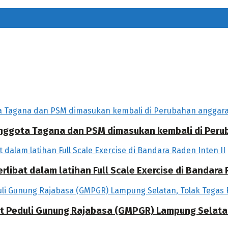
 Anggota Tagana dan PSM dimasukan kembali di Per
libat dalam latihan Full Scale Exercise di Bandara R
at Peduli Gunung Rajabasa (GMPGR) Lampung Selat