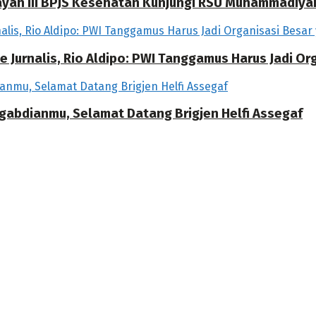
ilayah III BPJS Kesehatan Kunjungi RSU Muhammadiya
 Jurnalis, Rio Aldipo: PWI Tanggamus Harus Jadi O
ngabdianmu, Selamat Datang Brigjen Helfi Assegaf