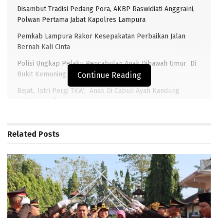
Disambut Tradisi Pedang Pora, AKBP Raswidiati Anggraini,
Polwan Pertama Jabat Kapolres Lampura
Pemkab Lampura Rakor Kesepakatan Perbaikan Jalan
Bernah Kali Cinta
Polisi Ungkap Pelaku Pencabulan Anak Dibawah Umur Di
Bukit Kemuning
Continue Reading
Bejat.. Istri Pergi TKW, Anak Di Cabuli Ayah Kandung
Selama 4 Tahun
Related
Posts
TRANSLAMPUNG.COM
LAMPUNG UTARA – Tim Reskrim Polsek Bukit Kemuning,
menangkap terduga pelaku kekerasan seksual
terhadap anak di bawah umur, senin (14/10/2019)
sekitar pukul 06:00 WIB.
Rahman Syah (25) warga Bukit Kemuning Kecamatan
Bukit Kemuning. ditangkap anggota Polsek Bukit