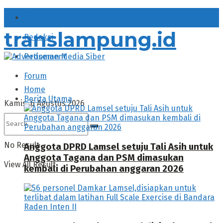
About
translampung.id
Redaksi
Pedoman Media Siber
Forum
Home
Berita Utama
Kamis, 6 Agustus 2026
No Result
Anggota DPRD Lamsel setuju Tali Asih untuk
Anggota Tagana dan PSM dimasukan
View All Result
kembali di Perubahan anggaran 2026