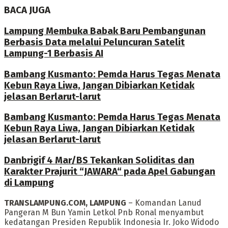
BACA JUGA
Lampung Membuka Babak Baru Pembangunan
Berbasis Data melalui Peluncuran Satelit
Lampung-1 Berbasis AI
Bambang Kusmanto: Pemda Harus Tegas Menata
Kebun Raya Liwa, Jangan Dibiarkan Ketidak
jelasan Berlarut-larut
Bambang Kusmanto: Pemda Harus Tegas Menata
Kebun Raya Liwa, Jangan Dibiarkan Ketidak
jelasan Berlarut-larut
Danbrigif 4 Mar/BS Tekankan Soliditas dan
Karakter Prajurit “JAWARA“ pada Apel Gabungan
di Lampung
TRANSLAMPUNG.COM, LAMPUNG
– Komandan Lanud
Pangeran M Bun Yamin Letkol Pnb Ronal menyambut
kedatangan Presiden Republik Indonesia Ir. Joko Widodo