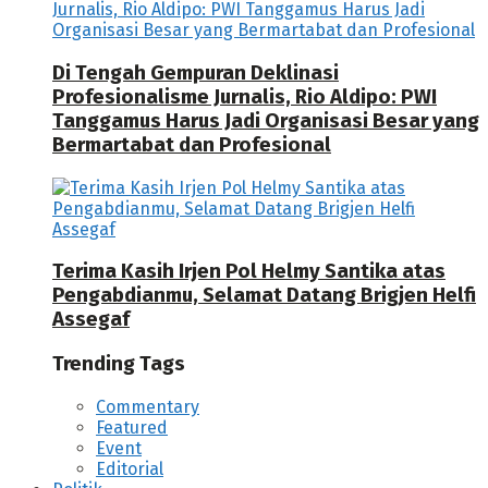
Di Tengah Gempuran Deklinasi
Profesionalisme Jurnalis, Rio Aldipo: PWI
Tanggamus Harus Jadi Organisasi Besar yang
Bermartabat dan Profesional
Terima Kasih Irjen Pol Helmy Santika atas
Pengabdianmu, Selamat Datang Brigjen Helfi
Assegaf
Trending Tags
Commentary
Featured
Event
Editorial