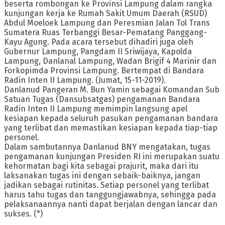
beserta rombongan ke Provinsi Lampung dalam rangka
kunjungan kerja ke Rumah Sakit Umum Daerah (RSUD)
Abdul Moeloek Lampung dan Peresmian Jalan Tol Trans
Sumatera Ruas Terbanggi Besar-Pematang Panggang-
Kayu Agung. Pada acara tersebut dihadiri juga oleh
Gubernur Lampung, Pangdam II Sriwijaya, Kapolda
Lampung, Danlanal Lampung, Wadan Brigif 4 Marinir dan
Forkopimda Provinsi Lampung. Bertempat di Bandara
Radin Inten II Lampung. (Jumat, 15-11-2019).
Danlanud Pangeran M. Bun Yamin sebagai Komandan Sub
Satuan Tugas (Dansubsatgas) pengamanan Bandara
Radin Inten II Lampung memimpin langsung apel
kesiapan kepada seluruh pasukan pengamanan bandara
yang terlibat dan memastikan kesiapan kepada tiap-tiap
personel.
Dalam sambutannya Danlanud BNY mengatakan, tugas
pengamanan kunjungan Presiden RI ini merupakan suatu
kehormatan bagi kita sebagai prajurit, maka dari itu
laksanakan tugas ini dengan sebaik-baiknya, jangan
jadikan sebagai rutinitas. Setiap personel yang terlibat
harus tahu tugas dan tanggungjawabnya, sehingga pada
pelaksanaannya nanti dapat berjalan dengan lancar dan
sukses. (*)