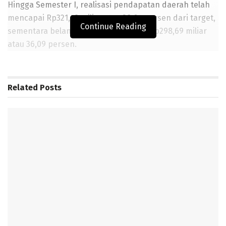
Hingga Semester I, realisasi pendapatan daerah telah
mencapai Rp321,49 miliar atau 38,64 persen dari target,
Continue Reading
sementara belanja daerah terealisasi Rp298,69 miliar
atau 36,09 persen.
Sekretaris Daerah (Sekda) Kabupaten Tubaba, Iwan
Mursalin, mengatakan. Pelaksanaan APBD 2026
Related
Posts
mengacu pada Surat Edaran Menteri Dalam Negeri
Nomor 900.1.15/9949/Keuda tentang Pedoman
Pelaksanaan APBD Tahun Anggaran 2026.
BACA JUGA
Dukung Program Tubaba Cerdas, Perpustakaan Tubaba
Lakukan Pelayanan Keliling
Disdikbud Tubaba Pastikan SMP Karya Bhakti Terima
Program Revitalisasi Dari Kemendikdasmen
Paku Tidak Dapat Dipergunakan Tanpa Sentuhan Keras