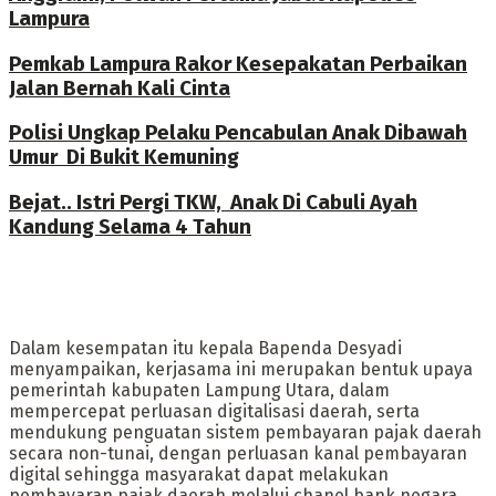
Lampura
Pemkab Lampura Rakor Kesepakatan Perbaikan
Jalan Bernah Kali Cinta
Polisi Ungkap Pelaku Pencabulan Anak Dibawah
Umur Di Bukit Kemuning
Bejat.. Istri Pergi TKW, Anak Di Cabuli Ayah
Kandung Selama 4 Tahun
Dalam kesempatan itu kepala Bapenda Desyadi
menyampaikan, kerjasama ini merupakan bentuk upaya
pemerintah kabupaten Lampung Utara, dalam
mempercepat perluasan digitalisasi daerah, serta
mendukung penguatan sistem pembayaran pajak daerah
secara non-tunai, dengan perluasan kanal pembayaran
digital sehingga masyarakat dapat melakukan
pembayaran pajak daerah melalui chanel bank negara