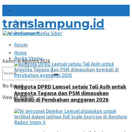
About
translampung.id
Redaksi
Pedoman Media Siber
Forum
Home
Berita Utama
Kamis, 6 Agustus 2026
No Result
Anggota DPRD Lamsel setuju Tali Asih untuk
Anggota Tagana dan PSM dimasukan
View All Result
kembali di Perubahan anggaran 2026