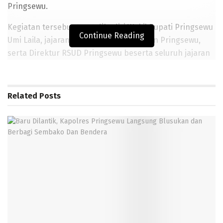
Pringsewu.
Kegiatan tersebut turut dihadiri Wakil Bupati Pringsewu
Continue Reading
Umi Laila, jajaran Pemerintah Kabupaten Pringsewu,
serta Direktur RSUD Pringsewu beserta seluruh jajaran
manajemen rumah sakit.
Bupati Pringsewu mengatakan pencanangan Zona
Related
Posts
Integritas merupakan bentuk komitmen bersama
dalam mewujudkan tata kelola pemerintahan yang
bersih, akuntabel, transparan, serta mampu
memberikan pelayanan publik yang profesional dan
berorientasi pada kepuasan masyarakat.
BACA JUGA
Baru Dilantik, Kapolres Pringsewu Langsung Blusukan dan
Berbagi Sembako Dan Bendera