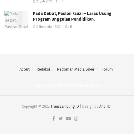
23 Juli 2026 | 13 : 52
Pada Debat, Paslon Fauzi – Laras Usung
Program Unggulan Pendidikan.
3 November 2024 | 12 : 11
About
Redaksi
Pedoman Media Siber
Forum
Call us: +62 811 TRANSLAMPUNG.ID
Copyright © 2022
TransLampung.ID
| Design by
Andi ID
.