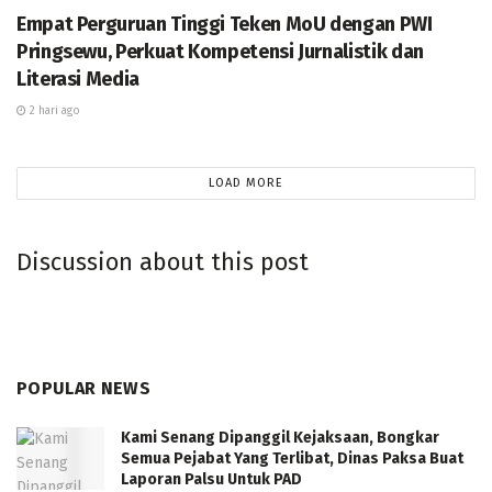
pelayanan kepada pasien.
Empat Perguruan Tinggi Teken MoU dengan PWI
Pringsewu, Perkuat Kompetensi Jurnalistik dan
“Melalui pencanangan Zona Integritas ini, saya
Literasi Media
mengajak seluruh jajaran RSUD Pringsewu untuk terus
2 hari ago
memperkuat komitmen dalam memberikan pelayanan
terbaik kepada masyarakat. Jadikan integritas sebagai
budaya kerja, profesionalisme sebagai standar
LOAD MORE
pelayanan, dan kepuasan masyarakat sebagai tujuan
utama dalam setiap pelaksanaan tugas,” tegasnya.
Discussion about this post
(Reza)
POPULAR NEWS
Kami Senang Dipanggil Kejaksaan, Bongkar
Semua Pejabat Yang Terlibat, Dinas Paksa Buat
Laporan Palsu Untuk PAD