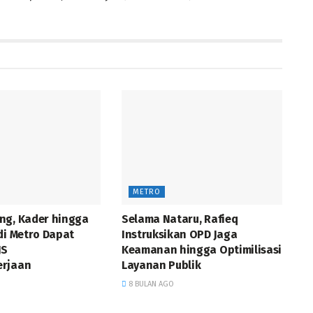
METRO
ng, Kader hingga
Selama Nataru, Rafieq
di Metro Dapat
Instruksikan OPD Jaga
JS
Keamanan hingga Optimilisasi
erjaan
Layanan Publik
8 BULAN AGO