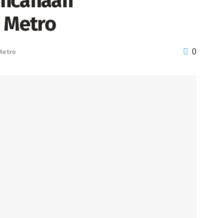
encanaan
 Metro
0
Metro