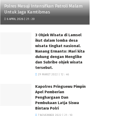
Polres Mesuji Intensifkan Patroli Malam
Untuk Jaga Kamtibmas
6 APRIL 2026 | 21 : 20
3 Objek Wisata di Lamsel
ikut dalam lomba desa
wisata tingkat nasional.
Nanang Ermanto: Mari kita
dukung dengan Menglike
dan Subribe objek wisata
tersebut.
29 MARET 2022 | 12 : 46
Kapolres Pringsewu Pimpin
Apel Pemberian
Penghargaan Dan
Pembukaan Latja Siswa
Bintara Polri
7 NOVEMBER 2022 | 21 : 10