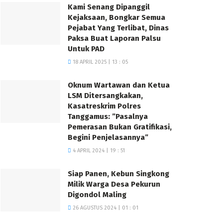
Kami Senang Dipanggil
Kejaksaan, Bongkar Semua
Pejabat Yang Terlibat, Dinas
Paksa Buat Laporan Palsu
Untuk PAD
18 APRIL 2025 | 13 : 05
Oknum Wartawan dan Ketua
LSM Ditersangkakan,
Kasatreskrim Polres
Tanggamus: ”Pasalnya
Pemerasan Bukan Gratifikasi,
Begini Penjelasannya”
4 APRIL 2024 | 19 : 51
Siap Panen, Kebun Singkong
Milik Warga Desa Pekurun
Digondol Maling
26 AGUSTUS 2024 | 01 : 01