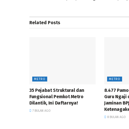
Related
Posts
METRO
METRO
35 Pejabat Struktural dan
8.477 Pamo
Fungsional Pemkot Metro
Guru Ngaji 
Dilantik, Ini Daftarnya!
Jaminan BP
Ketenagak
7 BULAN AGO
8 BULAN AGO