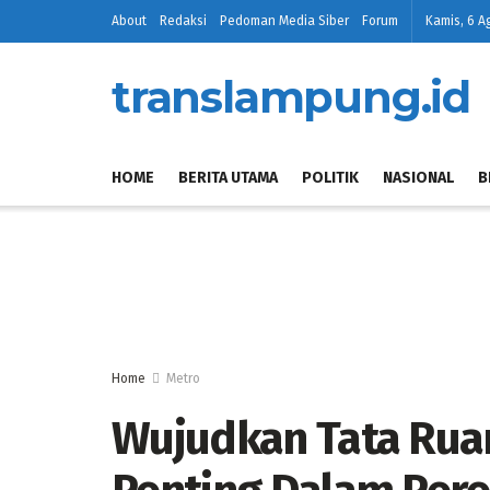
About
Redaksi
Pedoman Media Siber
Forum
Kamis, 6 A
translampung.id
HOME
BERITA UTAMA
POLITIK
NASIONAL
B
Home
Metro
Wujudkan Tata Ruan