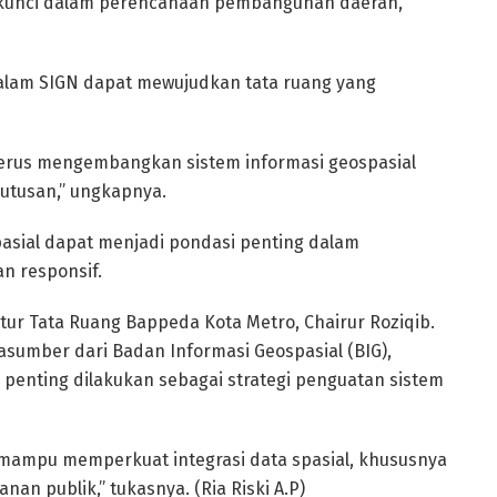
i kunci dalam perencanaan pembangunan daerah,
alam SIGN dapat mewujudkan tata ruang yang
erus mengembangkan sistem informasi geospasial
utusan,” ungkapnya.
sial dapat menjadi pondasi penting dalam
n responsif.
ur Tata Ruang Bappeda Kota Metro, Chairur Roziqib.
sumber dari Badan Informasi Geospasial (BIG),
 penting dilakukan sebagai strategi penguatan sistem
 mampu memperkuat integrasi data spasial, khususnya
n publik,” tukasnya. (Ria Riski A.P)