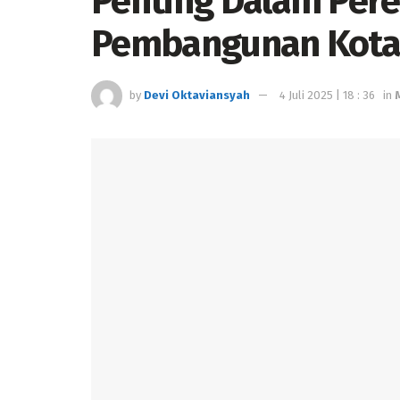
Penting Dalam Per
Pembangunan Kota
by
Devi Oktaviansyah
4 Juli 2025 | 18 : 36
in