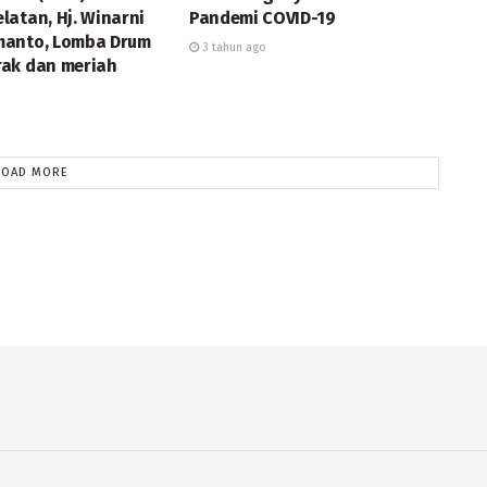
latan, Hj. Winarni
Pandemi COVID-19
manto, Lomba Drum
3 tahun ago
ak dan meriah
LOAD MORE