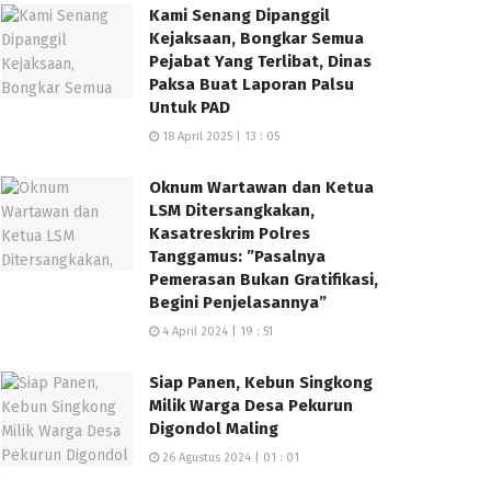
Kami Senang Dipanggil
Kejaksaan, Bongkar Semua
Pejabat Yang Terlibat, Dinas
Paksa Buat Laporan Palsu
Untuk PAD
18 April 2025 | 13 : 05
Oknum Wartawan dan Ketua
LSM Ditersangkakan,
Kasatreskrim Polres
Tanggamus: ”Pasalnya
Pemerasan Bukan Gratifikasi,
Begini Penjelasannya”
4 April 2024 | 19 : 51
Siap Panen, Kebun Singkong
Milik Warga Desa Pekurun
Digondol Maling
26 Agustus 2024 | 01 : 01