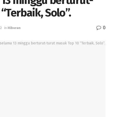
13 minggu berturut-
“Terbaik, Solo”.
0
52
in
Hiburan