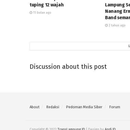
tuping 12 wajah
Lampung Se
Nanang Er
11 bulan ago
Band semar
2 tahun ago
Discussion about this post
About
Redaksi
Pedoman Media Siber
Forum
Copyright © 2022
TransLampung.ID
| Design by
Andi ID
.