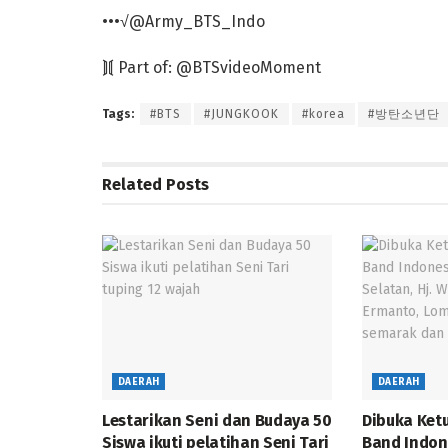
•••√@Army_BTS_Indo
⟭⟬ Part of: @BTSvideoMoment
Tags:
#BTS
#JUNGKOOK
#korea
#방탄소년단
Related
Posts
DAERAH
DAERAH
Lestarikan Seni dan Budaya 50
Dibuka Ket
Siswa ikuti pelatihan Seni Tari
Band Indon