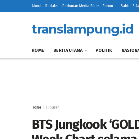
About
Redaksi
Pedoman Media Siber
Forum
Sabtu, 8 A
translampung.id
HOME
BERITA UTAMA
POLITIK
NASION
Home
Hiburan
BTS Jungkook ‘GOLD