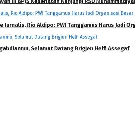
ilayah III BPJS Kesehatan Kunjungi RSU Muhammadiya
 Jurnalis, Rio Aldipo: PWI Tanggamus Harus Jadi O
ngabdianmu, Selamat Datang Brigjen Helfi Assegaf