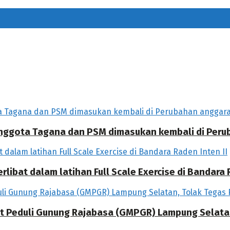
 Anggota Tagana dan PSM dimasukan kembali di Per
libat dalam latihan Full Scale Exercise di Bandara R
at Peduli Gunung Rajabasa (GMPGR) Lampung Selat