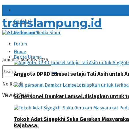
About
translampung.id
Redaksi
Pedoman Media Siber
Forum
Home
Berita Utama
Jumat, 7 Agustus 2026
Anggota DPRD Lamsel setuju Tali Asih untuk
No Result
View All Result
56 personel Damkar Lamsel,disiapkan untuk ter
Tokoh Adat Sigegkhi Suku Gerakan Masyarak
Rajabasa.