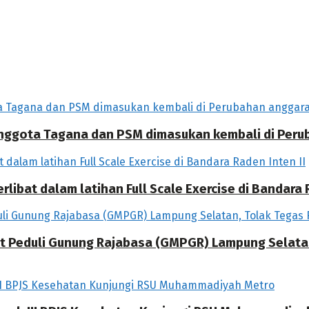
 Anggota Tagana dan PSM dimasukan kembali di Per
libat dalam latihan Full Scale Exercise di Bandara R
at Peduli Gunung Rajabasa (GMPGR) Lampung Selat