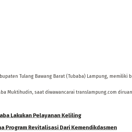
aten Tulang Bawang Barat (Tubaba) Lampung, memiliki be
a Muktihudin, saat diwawancarai translampung.com diruanga
aba Lakukan Pelayanan Keliling
ma Program Revitalisasi Dari Kemendikdasmen