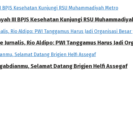
ilayah III BPJS Kesehatan Kunjungi RSU Muhammadiya
 Jurnalis, Rio Aldipo: PWI Tanggamus Harus Jadi O
ngabdianmu, Selamat Datang Brigjen Helfi Assegaf