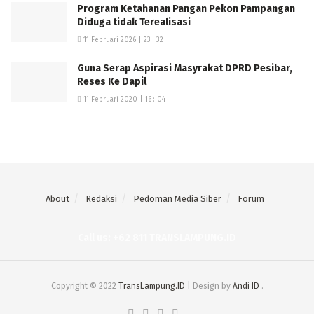
Program Ketahanan Pangan Pekon Pampangan
Diduga tidak Terealisasi
11 Februari 2026 | 23 : 32
Guna Serap Aspirasi Masyrakat DPRD Pesibar,
Reses Ke Dapil
11 Februari 2020 | 16 : 04
About
Redaksi
Pedoman Media Siber
Forum
Call us: +62 811 TRANSLAMPUNG.ID
Copyright © 2022
TransLampung.ID
| Design by
Andi ID
.