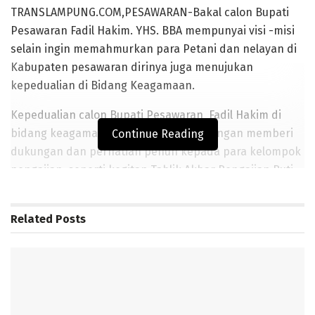
TRANSLAMPUNG.COM,PESAWARAN-Bakal calon Bupati
Pesawaran Fadil Hakim. YHS. BBA mempunyai visi -misi
selain ingin memahmurkan para Petani dan nelayan di
Kabupaten pesawaran dirinya juga menujukan
kepedualian di Bidang Keagamaan.
Kepedualian calon Bupati Pesawaran Fadil Hakim di
bidang keagamaan ini di tunjukanya dengan memberi
Continue Reading
dukungan dan perhatian penuh kepada para kelompok
pengajian, seperti kegitan Tablik Akbar Pengajian Ruti
Bulanan yang dilaksana oleh Majelis Taklim Rahmat Ilahi
di Dusun Suka Bandung Desa Kota Jawa kecamatan
Related
Posts
Punduh Pidada pada,Minggu,(26/01/2020).
BACA JUGA
Sejumlah Kapolres di Lampung Berganti, Berikut
Daftarnya