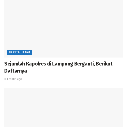
DPRD Pringsewu Paripurnakan Penyampaian Rekomendasi
Pembahasan LKPJ Kada
BMKG Lampung Sebarkan Peringatan Dini Pasang
Maksimum Air Laut, Warga Pesisir Diimbau Waspada
Lembaga SAR PC 0811 KB FKPPI Pesawaran Bersama
Rumah Sakit Advent Gelar Pengobatan Gratis
BERITA UTAMA
Sejumlah Kapolres di Lampung Berganti, Berikut
Daftarnya
1 tahun ago
Hal ini di benarkan oleh koordinator kelompok
pengajian di Kecamatan Punduh Pidada Busroni,dirinya
mengatakan bahwa terselenggaranya pelaksanaan
kegiatan Tablik Akbar yang di laksanakan ini
merupakan dukungan atau supot dari salah satu calon
Bupati Pesawaran yakni Fadil Hakim atas keperdulianya