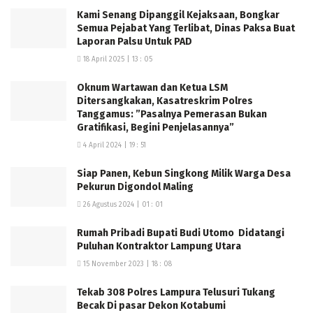
majilis taklim yang ada di kecamatan punduh pidada ini
Kami Senang Dipanggil Kejaksaan, Bongkar
,”kata Refanaro.(ydn),
Semua Pejabat Yang Terlibat, Dinas Paksa Buat
Laporan Palsu Untuk PAD
18 April 2025 | 13 : 05
Oknum Wartawan dan Ketua LSM
Ditersangkakan, Kasatreskrim Polres
Tanggamus: ”Pasalnya Pemerasan Bukan
Gratifikasi, Begini Penjelasannya”
4 April 2024 | 19 : 51
Siap Panen, Kebun Singkong Milik Warga Desa
Pekurun Digondol Maling
26 Agustus 2024 | 01 : 01
Rumah Pribadi Bupati Budi Utomo Didatangi
Puluhan Kontraktor Lampung Utara
15 November 2023 | 18 : 08
Tekab 308 Polres Lampura Telusuri Tukang
Becak Di pasar Dekon Kotabumi