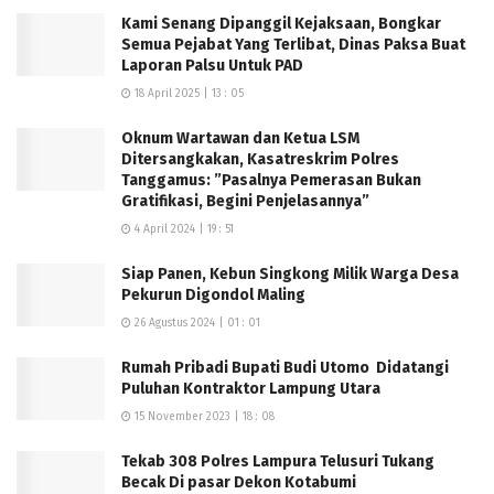
rilisnya dikutip translampung.com pada 11 Nopember
Kami Senang Dipanggil Kejaksaan, Bongkar
2020) (D/R).
Semua Pejabat Yang Terlibat, Dinas Paksa Buat
Laporan Palsu Untuk PAD
18 April 2025 | 13 : 05
Oknum Wartawan dan Ketua LSM
Ditersangkakan, Kasatreskrim Polres
Tanggamus: ”Pasalnya Pemerasan Bukan
Gratifikasi, Begini Penjelasannya”
4 April 2024 | 19 : 51
Siap Panen, Kebun Singkong Milik Warga Desa
Pekurun Digondol Maling
26 Agustus 2024 | 01 : 01
Rumah Pribadi Bupati Budi Utomo Didatangi
Puluhan Kontraktor Lampung Utara
15 November 2023 | 18 : 08
Tekab 308 Polres Lampura Telusuri Tukang
Becak Di pasar Dekon Kotabumi