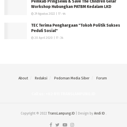
Pemkab Pringsewu & Save The Children Gelar
Workshop Hubungkan PATBM Kedalam LKD
29 Agustus 2022 | 17 : 44
TEC Terima Penghargaan "Tokoh Politik Sukses
Peduli Sosial"
20 April 2020 | 17 : 34
About
Redaksi
Pedoman Media Siber
Forum
Call us: +62 811 TRANSLAMPUNG.ID
Copyright © 2022
TransLampung.ID
| Design by
Andi ID
.