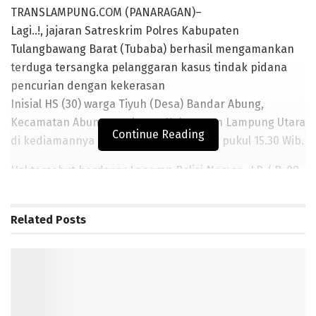
TRANSLAMPUNG.COM (PANARAGAN)–
Lagi..!, jajaran Satreskrim Polres Kabupaten
Tulangbawang Barat (Tubaba) berhasil mengamankan
terduga tersangka pelanggaran kasus tindak pidana
pencurian dengan kekerasan
Inisial HS (30) warga Tiyuh (Desa) Bandar Abung,
Kecamatan Abung surakarta, Kabupaten Lampung Utara
Continue Reading
di kediamannya pada (8/1/2020) sekitar pukul 15.30 Wib.
Hal tersebut berdasar Laporan Polisi Nomor : LP / B-09
/ I / 2020/ Pld LPG / RES Tubaba, tanggal 26 Desember
2019. Tentang Pencurian dengan kekerasan.
Related
Posts
BACA JUGA
Dukung Program Tubaba Cerdas, Perpustakaan Tubaba
Lakukan Pelayanan Keliling
Disdikbud Tubaba Pastikan SMP Karya Bhakti Terima