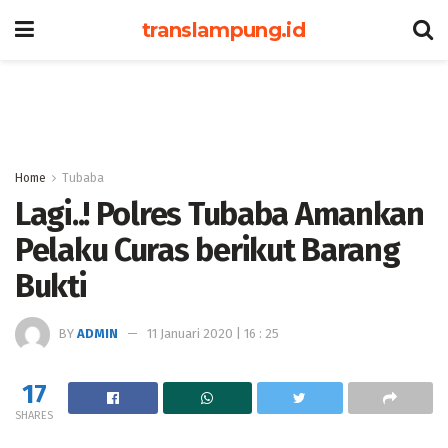
translampung.id
Home
Tubaba
Lagi..! Polres Tubaba Amankan
Pelaku Curas berikut Barang
Bukti
BY
ADMIN
11 Januari 2020 | 16 : 25
17
SHARES