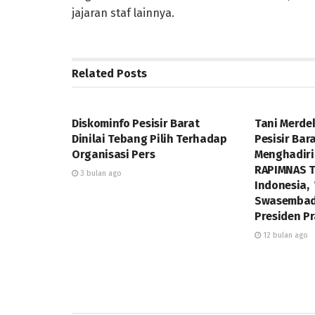
jajaran staf lainnya.
Related
Posts
DAERAH
DAERAH
Diskominfo Pesisir Barat
Tani Merde
Dinilai Tebang Pilih Terhadap
Pesisir Bar
Organisasi Pers
Menghadiri
RAPIMNAS T
3 bulan ago
Indonesia,
Swasembad
Presiden P
12 bulan ago