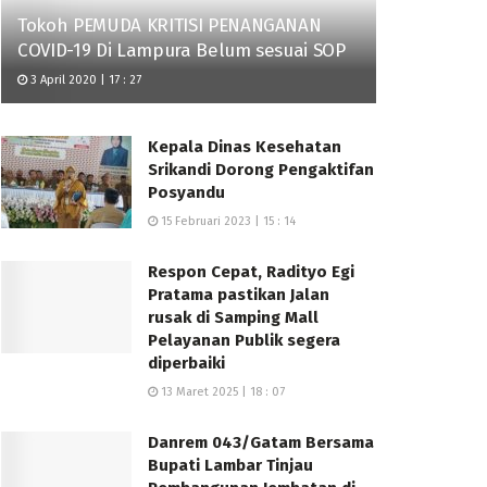
Tokoh PEMUDA KRITISI PENANGANAN
COVID-19 Di Lampura Belum sesuai SOP
3 April 2020 | 17 : 27
Kepala Dinas Kesehatan
Srikandi Dorong Pengaktifan
Posyandu
15 Februari 2023 | 15 : 14
Respon Cepat, Radityo Egi
Pratama pastikan Jalan
rusak di Samping Mall
Pelayanan Publik segera
diperbaiki
13 Maret 2025 | 18 : 07
Danrem 043/Gatam Bersama
Bupati Lambar Tinjau