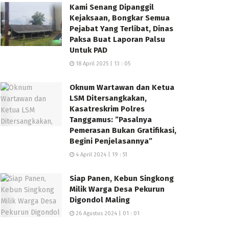
Kami Senang Dipanggil
Kejaksaan, Bongkar Semua
Pejabat Yang Terlibat, Dinas
Paksa Buat Laporan Palsu
Untuk PAD
18 April 2025 | 13 : 05
Oknum Wartawan dan Ketua
LSM Ditersangkakan,
Kasatreskrim Polres
Tanggamus: ”Pasalnya
Pemerasan Bukan Gratifikasi,
Begini Penjelasannya”
4 April 2024 | 19 : 51
Siap Panen, Kebun Singkong
Milik Warga Desa Pekurun
Digondol Maling
26 Agustus 2024 | 01 : 01