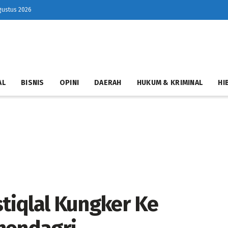
gustus 2026
AL
BISNIS
OPINI
DAERAH
HUKUM & KRIMINAL
HI
stiqlal Kungker Ke