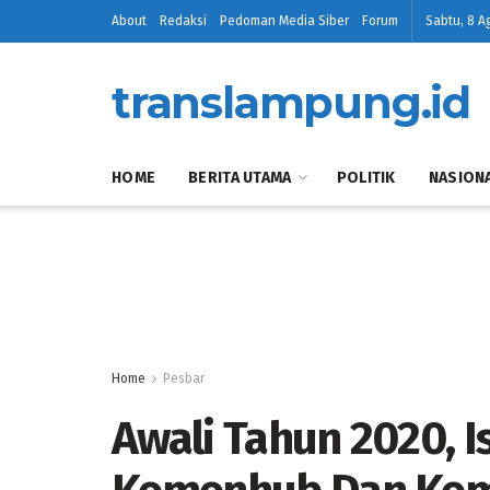
About
Redaksi
Pedoman Media Siber
Forum
Sabtu, 8 A
translampung.id
HOME
BERITA UTAMA
POLITIK
NASION
Home
Pesbar
Awali Tahun 2020, I