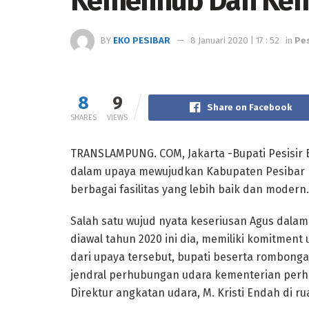
Kemenhub Dan Kem
BY
EKO PESIBAR
8 Januari 2020 | 17 : 52
in
Pe
8
9
Share on Facebook
SHARES
VIEWS
TRANSLAMPUNG. COM, Jakarta -Bupati Pesisir Ba
dalam upaya mewujudkan Kabupaten Pesibar 
berbagai fasilitas yang lebih baik dan modern.
Salah satu wujud nyata keseriusan Agus dal
diawal tahun 2020 ini dia, memiliki komitmen
dari upaya tersebut, bupati beserta rombong
jendral perhubungan udara kementerian perh
Direktur angkatan udara, M. Kristi Endah di rua