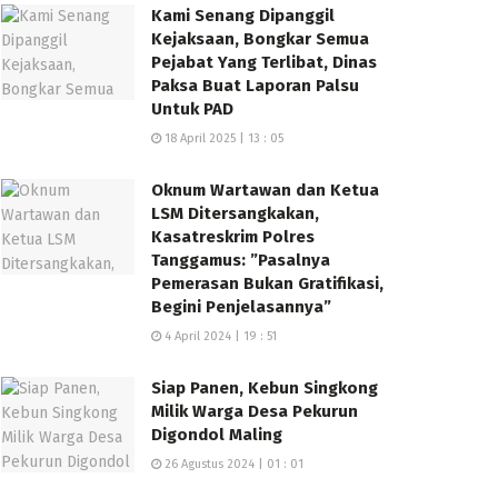
Kami Senang Dipanggil
Kejaksaan, Bongkar Semua
Pejabat Yang Terlibat, Dinas
Paksa Buat Laporan Palsu
Untuk PAD
18 April 2025 | 13 : 05
Oknum Wartawan dan Ketua
LSM Ditersangkakan,
Kasatreskrim Polres
Tanggamus: ”Pasalnya
Pemerasan Bukan Gratifikasi,
Begini Penjelasannya”
4 April 2024 | 19 : 51
Siap Panen, Kebun Singkong
Milik Warga Desa Pekurun
Digondol Maling
26 Agustus 2024 | 01 : 01