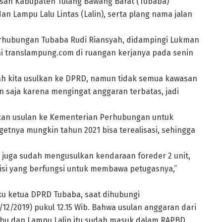
n Kabupaten Tulang Bawang Barat (Tubaba)
 Lampu Lalu Lintas (Lalin), serta plang nama jalan
erhubungan Tubaba Rudi Riansyah, didampingi Lukman
ai translampung.com di ruangan kerjanya pada senin
h kita usulkan ke DPRD, namun tidak semua kawasan
 saja karena mengingat anggaran terbatas, jadi
jukan usulan ke Kementerian Perhubungan untuk
etnya mungkin tahun 2021 bisa terealisasi, sehingga
 juga sudah mengusulkan kendaraan foreder 2 unit,
olisi yang berfungsi untuk membawa petugasnya,”
ku ketua DPRD Tubaba, saat dihubungi
12/2019) pukul 12.15 Wib. Bahwa usulan anggaran dari
u dan Lampu Lalin itu sudah masuk dalam RAPBD.