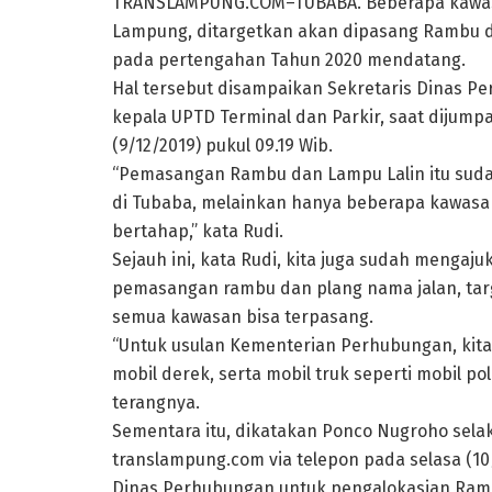
TRANSLAMPUNG.COM–TUBABA. Beberapa kawasa
Lampung, ditargetkan akan dipasang Rambu dan
pada pertengahan Tahun 2020 mendatang.
Hal tersebut disampaikan Sekretaris Dinas P
kepala UPTD Terminal dan Parkir, saat dijump
(9/12/2019) pukul 09.19 Wib.
“Pemasangan Rambu dan Lampu Lalin itu suda
di Tubaba, melainkan hanya beberapa kawasan
bertahap,” kata Rudi.
Sejauh ini, kata Rudi, kita juga sudah menga
pemasangan rambu dan plang nama jalan, targ
semua kawasan bisa terpasang.
“Untuk usulan Kementerian Perhubungan, kita
mobil derek, serta mobil truk seperti mobil p
terangnya.
Sementara itu, dikatakan Ponco Nugroho sela
translampung.com via telepon pada selasa (10/
Dinas Perhubungan untuk pengalokasian Ramb