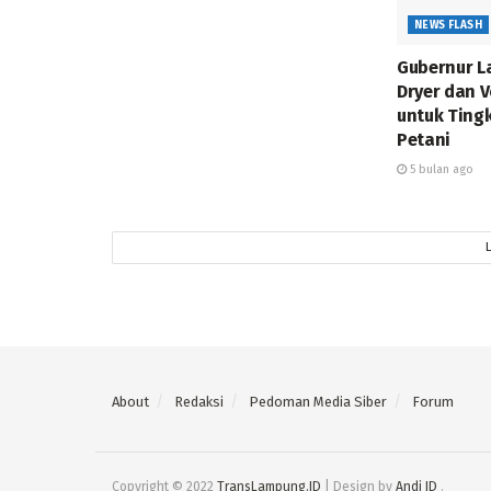
NEWS FLASH
Gubernur L
Dryer dan 
untuk Ting
Petani
5 bulan ago
About
Redaksi
Pedoman Media Siber
Forum
Copyright © 2022
TransLampung.ID
| Design by
Andi ID
.