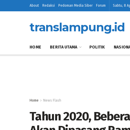
About
Redaksi
Pedoman Media Siber
Forum
Sabtu, 8 A
translampung.id
HOME
BERITA UTAMA
POLITIK
NASION
Home
News Flash
Tahun 2020, Beber