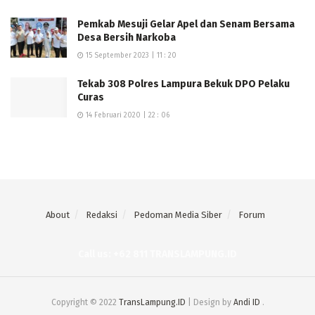
Pemkab Mesuji Gelar Apel dan Senam Bersama
Desa Bersih Narkoba
15 September 2023 | 11 : 20
Tekab 308 Polres Lampura Bekuk DPO Pelaku
Curas
14 Februari 2020 | 22 : 06
About
Redaksi
Pedoman Media Siber
Forum
Call us: +62 811 TRANSLAMPUNG.ID
Copyright © 2022
TransLampung.ID
| Design by
Andi ID
.