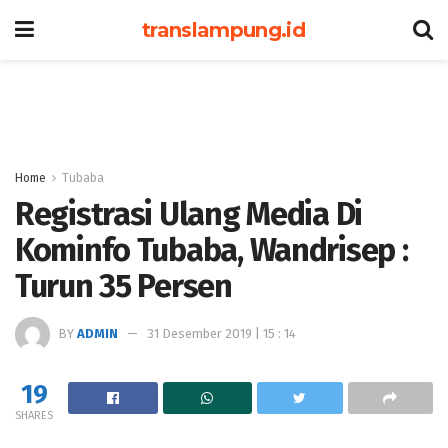
translampung.id
Home
Tubaba
Registrasi Ulang Media Di
Kominfo Tubaba, Wandrisep :
Turun 35 Persen
BY
ADMIN
31 Desember 2019 | 15 : 14
19
SHARES