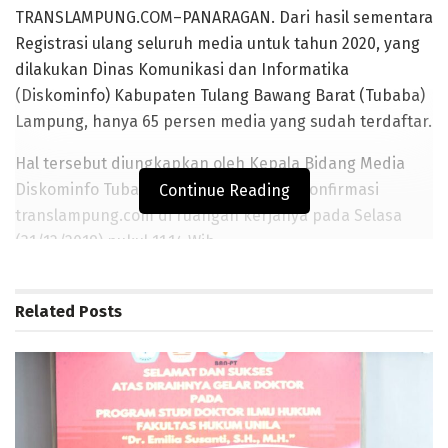
TRANSLAMPUNG.COM–PANARAGAN. Dari hasil sementara
Registrasi ulang seluruh media untuk tahun 2020, yang
dilakukan Dinas Komunikasi dan Informatika
(Diskominfo) Kabupaten Tulang Bawang Barat (Tubaba)
Lampung, hanya 65 persen media yang sudah terdaftar.
Hal tersebut diungkapkan oleh Kepala Bidang Media
Diskominfo Tubaba Wandrisep, saat dikonfirmasi
Continue Reading
translampung.com di ruangan kerjanya pada Selasa
(31/12/2019) pukul 11.14 Wib.
BACA JUGA
Related
Posts
Setelah Melalui Waktu Pikiran Sangat Melelahkan, Emilia
Susanti resmi Menyandang Gelar Doktor.
Dukung Program Tubaba Cerdas, Perpustakaan Tubaba
Lakukan Pelayanan Keliling