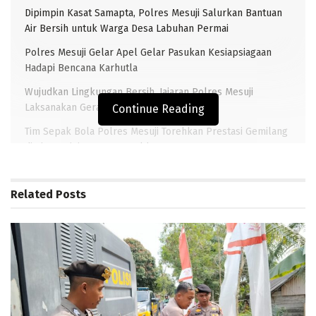
Dipimpin Kasat Samapta, Polres Mesuji Salurkan Bantuan
Air Bersih untuk Warga Desa Labuhan Permai
Polres Mesuji Gelar Apel Gelar Pasukan Kesiapsiagaan
Hadapi Bencana Karhutla
Wujudkan Lingkungan Bersih, Jajaran Polres Mesuji
Laksanakan Gerakan Indonesia Asri
Continue Reading
Tim Sepak Bola Polres Mesuji Torehkan Prestasi Gemilang
di Ajang Mini Soccer Kapolda Lampung 2026
Related
Posts
MESUJI– Pemerintah Kabupaten (Pemkab) Mesuji terus
membantu masyarakat miskin diwilayahnya.
Setidaknya, pada tahun 2019 sebanyak 6500
masyarakat miskin mendapat bantuan beras sejahtera
daerah (Rastrada) yang diberikan sebanyak kg
perbulan selama satu tahun.
Kepala Bagian (Kabag) Kesejahteraan masyarakat