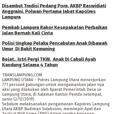
Disambut Tradisi Pedang Pora, AKBP Raswidiati
Anggraini, Polwan Pertama Jabat Kapolres
Lampura
Pemkab Lampura Rakor Kesepakatan Perbaikan
Jalan Bernah Kali Cinta
Polisi Ungkap Pelaku Pencabulan Anak Dibawah
Umur Di Bukit Kemuning
Bejat.. Istri Pergi TKW, Anak Di Cabuli Ayah
Kandung Selama 4 Tahun
TRANSLAMPUNG.COM
LAMPUNG UTARA – Polres Lampung Utara menerjunkan
771 personil gabungan untuk mengamankan jalan nya
aksi yang dilakukan oleh Aparat Pemerintah Desa se
Lampung Utara, di halaman Kantor Pemda setempat,
senin (2/12/2019)
Sebelum melaksanakan pengamanan Kapolres Lampung
Utara AKBP Budiman Sulaksono, memimpin Apel dan
Tactical Wall Game (TWG) dalam rangka kesiapan