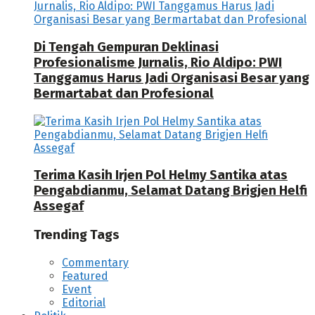
Di Tengah Gempuran Deklinasi
Profesionalisme Jurnalis, Rio Aldipo: PWI
Tanggamus Harus Jadi Organisasi Besar yang
Bermartabat dan Profesional
Terima Kasih Irjen Pol Helmy Santika atas
Pengabdianmu, Selamat Datang Brigjen Helfi
Assegaf
Trending Tags
Commentary
Featured
Event
Editorial