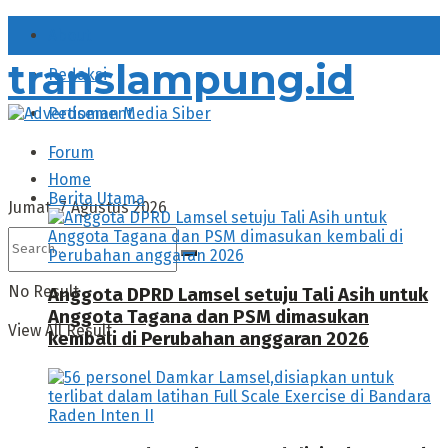
About
translampung.id
Redaksi
Pedoman Media Siber
Forum
Home
Berita Utama
Jumat, 7 Agustus 2026
No Result
Anggota DPRD Lamsel setuju Tali Asih untuk
Anggota Tagana dan PSM dimasukan
View All Result
kembali di Perubahan anggaran 2026