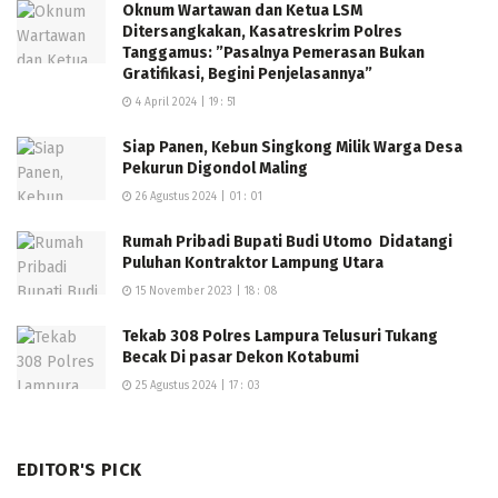
Oknum Wartawan dan Ketua LSM
rapat akan segera menijau ke lapangan dalam waktu
Ditersangkakan, Kasatreskrim Polres
dekat.
Tanggamus: ”Pasalnya Pemerasan Bukan
Gratifikasi, Begini Penjelasannya”
4 April 2024 | 19 : 51
Siap Panen, Kebun Singkong Milik Warga Desa
Pekurun Digondol Maling
26 Agustus 2024 | 01 : 01
Rumah Pribadi Bupati Budi Utomo Didatangi
Puluhan Kontraktor Lampung Utara
15 November 2023 | 18 : 08
Tekab 308 Polres Lampura Telusuri Tukang
Becak Di pasar Dekon Kotabumi
25 Agustus 2024 | 17 : 03
EDITOR'S PICK