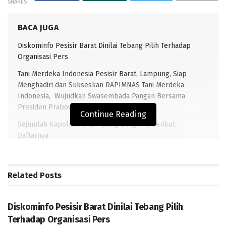
SHARES
BACA JUGA
Diskominfo Pesisir Barat Dinilai Tebang Pilih Terhadap
Organisasi Pers
Tani Merdeka Indonesia Pesisir Barat, Lampung, Siap
Menghadiri dan Sukseskan RAPIMNAS Tani Merdeka
Indonesia, Wujudkan Swasembada Pangan Bersama
Presiden Prabowo
Continue Reading
Sejumlah Kapolres di Lampung Berganti, Berikut
Daftarnya
Tedi Zadmiko Jadi PJ Sekda: Harapan Terciptanya
Pemerintahan Lebih Baik
Related
Posts
DAERAH
TRANSLAMPUNG. COM, PESIBAR
Diskominfo Pesisir Barat Dinilai Tebang Pilih
-Lembaga pengawasan pembangunan daerah (LPPD),
Terhadap Organisasi Pers