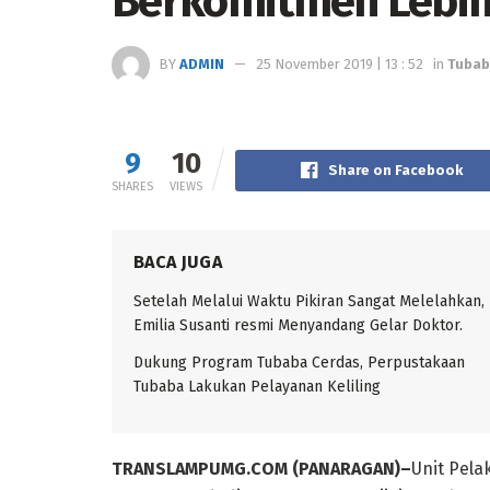
Berkomitmen Lebih
BY
ADMIN
25 November 2019 | 13 : 52
in
Tuba
9
10
Share on Facebook
SHARES
VIEWS
BACA JUGA
Setelah Melalui Waktu Pikiran Sangat Melelahkan,
Emilia Susanti resmi Menyandang Gelar Doktor.
Dukung Program Tubaba Cerdas, Perpustakaan
Tubaba Lakukan Pelayanan Keliling
TRANSLAMPUMG.COM (PANARAGAN)–
Unit Pel