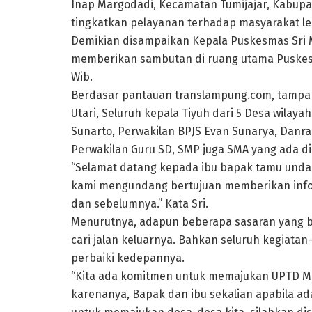
Inap Margodadi, Kecamatan Tumijajar, Kabup
tingkatkan pelayanan terhadap masyarakat le
Demikian disampaikan Kepala Puskesmas Sri M
memberikan sambutan di ruang utama Puskesma
Wib.
Berdasar pantauan translampung.com, tampak 
Utari, Seluruh kepala Tiyuh dari 5 Desa wila
Sunarto, Perwakilan BPJS Evan Sunarya, Danrami
Perwakilan Guru SD, SMP juga SMA yang ada di
“Selamat datang kepada ibu bapak tamu undan
kami mengundang bertujuan memberikan info
dan sebelumnya.” Kata Sri.
Menurutnya, adapun beberapa sasaran yang b
cari jalan keluarnya. Bahkan seluruh kegiatan-
perbaiki kedepannya.
“Kita ada komitmen untuk memajukan UPTD Mar
karenanya, Bapak dan ibu sekalian apabila