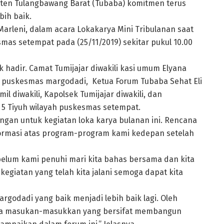
aten Tulangbawang Barat (Tubaba) komitmen terus
bih baik.
arleni, dalam acara Lokakarya Mini Tribulanan saat
s setempat pada (25/11/2019) sekitar pukul 10.00
hadir. Camat Tumijajar diwakili kasi umum Elyana
yah puskesmas margodadi, Ketua Forum Tubaba Sehat Eli
l diwakili, Kapolsek Tumijajar diwakili, dan
 5 Tiyuh wilayah puskesmas setempat.
gan untuk kegiatan loka karya bulanan ini. Rencana
rmasi atas program-program kami kedepan setelah
elum kami penuhi mari kita bahas bersama dan kita
kegiatan yang telah kita jalani semoga dapat kita
godadi yang baik menjadi lebih baik lagi. Oleh
 ada masukan-masukkan yang bersifat membangun