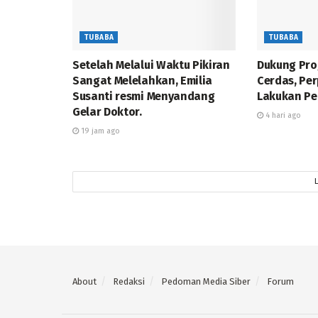
TUBABA
TUBABA
Setelah Melalui Waktu Pikiran
Dukung Pr
Sangat Melelahkan, Emilia
Cerdas, Pe
Susanti resmi Menyandang
Lakukan Pe
Gelar Doktor.
4 hari ago
19 jam ago
About
Redaksi
Pedoman Media Siber
Forum