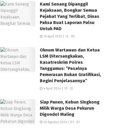
Kami Senang Dipanggil
Kejaksaan, Bongkar Semua
Pejabat Yang Terlibat, Dinas
Paksa Buat Laporan Palsu
Untuk PAD
18 April 2025 | 13 : 05
Oknum Wartawan dan Ketua
LSM Ditersangkakan,
Kasatreskrim Polres
Tanggamus: ”Pasalnya
Pemerasan Bukan Gratifikasi,
Begini Penjelasannya”
4 April 2024 | 19 : 51
Siap Panen, Kebun Singkong
Milik Warga Desa Pekurun
Digondol Maling
26 Agustus 2024 | 01 : 01