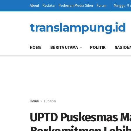
About
Redaksi
Pedoman Media Siber
Forum
Minggu, 9 
translampung.id
HOME
BERITA UTAMA
POLITIK
NASION
Home
Tubaba
UPTD Puskesmas M