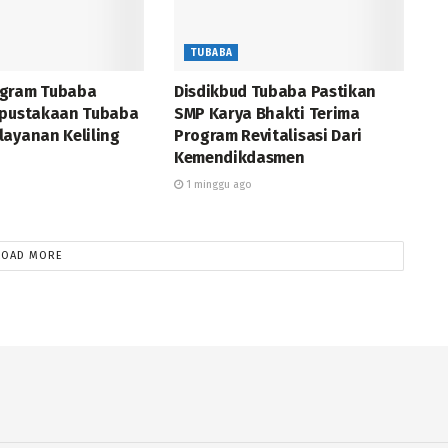
TUBABA
ogram Tubaba
Disdikbud Tubaba Pastikan
rpustakaan Tubaba
SMP Karya Bhakti Terima
layanan Keliling
Program Revitalisasi Dari
Kemendikdasmen
1 minggu ago
LOAD MORE