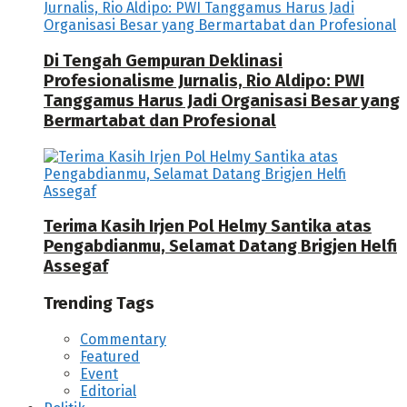
Di Tengah Gempuran Deklinasi
Profesionalisme Jurnalis, Rio Aldipo: PWI
Tanggamus Harus Jadi Organisasi Besar yang
Bermartabat dan Profesional
Terima Kasih Irjen Pol Helmy Santika atas
Pengabdianmu, Selamat Datang Brigjen Helfi
Assegaf
Trending Tags
Commentary
Featured
Event
Editorial