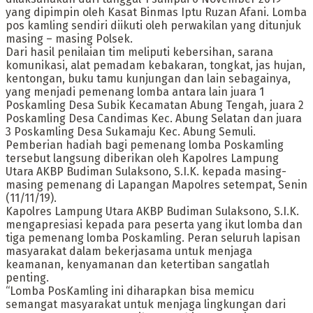
yang dipimpin oleh Kasat Binmas Iptu Ruzan Afani. Lomba
pos kamling sendiri diikuti oleh perwakilan yang ditunjuk
masing – masing Polsek.
Dari hasil penilaian tim meliputi kebersihan, sarana
komunikasi, alat pemadam kebakaran, tongkat, jas hujan,
kentongan, buku tamu kunjungan dan lain sebagainya,
yang menjadi pemenang lomba antara lain juara 1
Poskamling Desa Subik Kecamatan Abung Tengah, juara 2
Poskamling Desa Candimas Kec. Abung Selatan dan juara
3 Poskamling Desa Sukamaju Kec. Abung Semuli.
Pemberian hadiah bagi pemenang lomba Poskamling
tersebut langsung diberikan oleh Kapolres Lampung
Utara AKBP Budiman Sulaksono, S.I.K. kepada masing-
masing pemenang di Lapangan Mapolres setempat, Senin
(11/11/19).
Kapolres Lampung Utara AKBP Budiman Sulaksono, S.I.K.
mengapresiasi kepada para peserta yang ikut lomba dan
tiga pemenang lomba Poskamling. Peran seluruh lapisan
masyarakat dalam bekerjasama untuk menjaga
keamanan, kenyamanan dan ketertiban sangatlah
penting.
“Lomba PosKamling ini diharapkan bisa memicu
semangat masyarakat untuk menjaga lingkungan dari