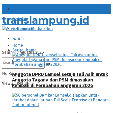
About
translampung.id
Redaksi
Pedoman Media Siber
Forum
Home
Berita Utama
Senin, 10 Agustus 2026
No Result
Anggota DPRD Lamsel setuju Tali Asih untuk
Anggota Tagana dan PSM dimasukan
View All Result
kembali di Perubahan anggaran 2026