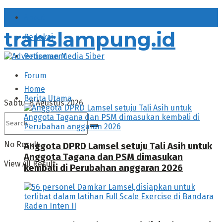
About
translampung.id
Redaksi
Pedoman Media Siber
Forum
Home
Berita Utama
Sabtu, 8 Agustus 2026
No Result
Anggota DPRD Lamsel setuju Tali Asih untuk
Anggota Tagana dan PSM dimasukan
View All Result
kembali di Perubahan anggaran 2026