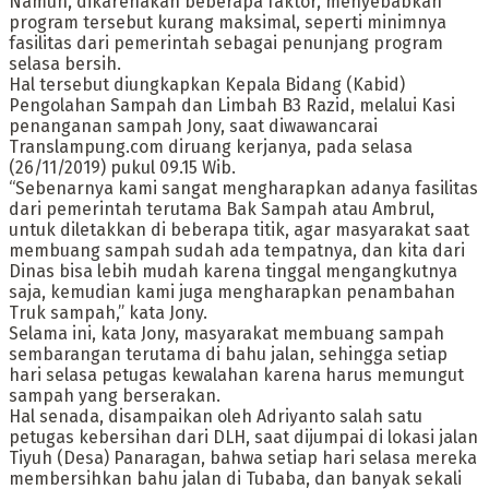
Namun, dikarenakan beberapa faktor, menyebabkan
program tersebut kurang maksimal, seperti minimnya
fasilitas dari pemerintah sebagai penunjang program
selasa bersih.
Hal tersebut diungkapkan Kepala Bidang (Kabid)
Pengolahan Sampah dan Limbah B3 Razid, melalui Kasi
penanganan sampah Jony, saat diwawancarai
Translampung.com diruang kerjanya, pada selasa
(26/11/2019) pukul 09.15 Wib.
“Sebenarnya kami sangat mengharapkan adanya fasilitas
dari pemerintah terutama Bak Sampah atau Ambrul,
untuk diletakkan di beberapa titik, agar masyarakat saat
membuang sampah sudah ada tempatnya, dan kita dari
Dinas bisa lebih mudah karena tinggal mengangkutnya
saja, kemudian kami juga mengharapkan penambahan
Truk sampah,” kata Jony.
Selama ini, kata Jony, masyarakat membuang sampah
sembarangan terutama di bahu jalan, sehingga setiap
hari selasa petugas kewalahan karena harus memungut
sampah yang berserakan.
Hal senada, disampaikan oleh Adriyanto salah satu
petugas kebersihan dari DLH, saat dijumpai di lokasi jalan
Tiyuh (Desa) Panaragan, bahwa setiap hari selasa mereka
membersihkan bahu jalan di Tubaba, dan banyak sekali