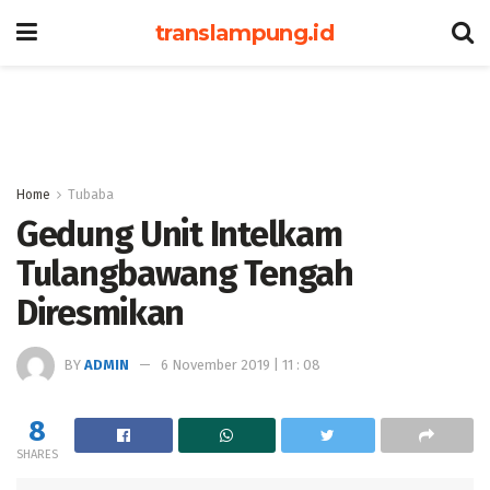
translampung.id
Home
Tubaba
Gedung Unit Intelkam
Tulangbawang Tengah
Diresmikan
BY
ADMIN
6 November 2019 | 11 : 08
8
SHARES