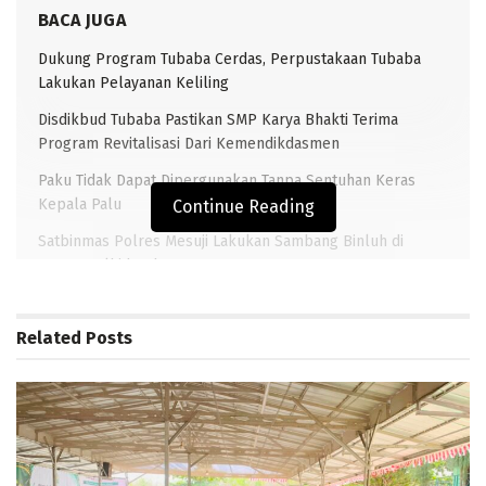
BACA JUGA
Dukung Program Tubaba Cerdas, Perpustakaan Tubaba
Lakukan Pelayanan Keliling
Disdikbud Tubaba Pastikan SMP Karya Bhakti Terima
Program Revitalisasi Dari Kemendikdasmen
Paku Tidak Dapat Dipergunakan Tanpa Sentuhan Keras
Kepala Palu
Continue Reading
Satbinmas Polres Mesuji Lakukan Sambang Binluh di
Ponpes Alhidayah
Related
Posts
TRANSLAMPUNG.COM (PANARAGAN)–Upaya lebih
meningkatkan pelayanan terhadap masyarakat,
bangunan gedung unit Intelkam Polsek Tulangbawang
Tengah, di Tiyuh (Desa) Tirta Makmur, Kabupaten
Tulangbawang Barat (Tubaba) diresmikan.