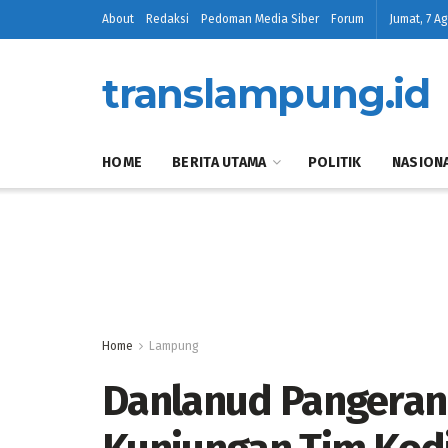
About
Redaksi
Pedoman Media Siber
Forum
Jumat, 7 A
translampung.id
HOME
BERITA UTAMA
POLITIK
NASION
Home
Lampung
Danlanud Pangeran