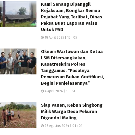
Kami Senang Dipanggil
Kejaksaan, Bongkar Semua
Pejabat Yang Terlibat, Dinas
Paksa Buat Laporan Palsu
Untuk PAD
18 April 2025 | 13 : 05
Oknum Wartawan dan Ketua
LSM Ditersangkakan,
Kasatreskrim Polres
Tanggamus: ”Pasalnya
Pemerasan Bukan Gratifikasi,
Begini Penjelasannya”
4 April 2024 | 19 : 51
Siap Panen, Kebun Singkong
Milik Warga Desa Pekurun
Digondol Maling
26 Agustus 2024 | 01 : 01