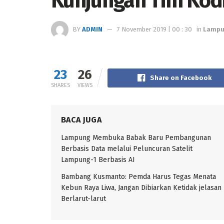
Kunjungan Tim Kod
BY
ADMIN
7 November 2019 | 00 : 30
in
Lamp
23
26
Share on Facebook
SHARES
VIEWS
BACA JUGA
Lampung Membuka Babak Baru Pembangunan
Berbasis Data melalui Peluncuran Satelit
Lampung-1 Berbasis AI
Bambang Kusmanto: Pemda Harus Tegas Menata
Kebun Raya Liwa, Jangan Dibiarkan Ketidak jelasan
Berlarut-larut