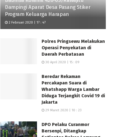
Babinsa Koramil 426-03/Rawajitu
Dampingi Aparat Desa Pasang Stiker
Program Keluarga Harapan
2 Februari 2020 | 17 : 47
Polres Pringsewu Melakukan
Operasi Penyekatan di
Daerah Perbatasan
30 April 2020 | 15 : 09
Beredar Rekaman
Percakapan Suara di
Whatshapp Warga Lambar
Diduga Terjangkit Covid 19 di
Jakarta
29 Maret 2020 | 10 : 23
DPO Pelaku Curanmor
Bersenpi, Ditangkap