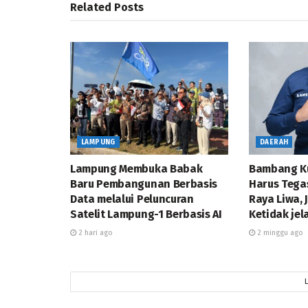
Related
Posts
LAMPUNG
DAERAH
Lampung Membuka Babak
Bambang K
Baru Pembangunan Berbasis
Harus Tega
Data melalui Peluncuran
Raya Liwa,
Satelit Lampung-1 Berbasis AI
Ketidak jel
2 hari ago
2 minggu ago