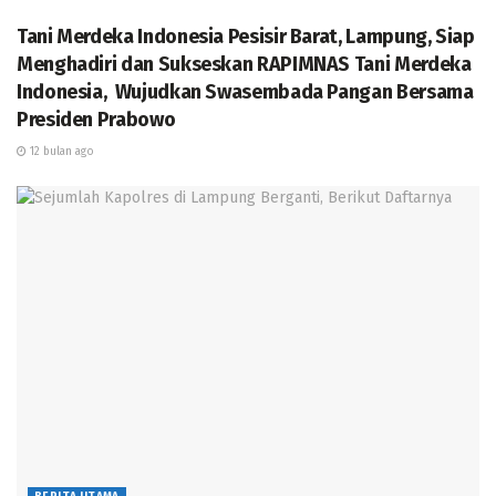
pesisir barat (Pesibar), ditemukan sudah meninggal
Tani Merdeka Indonesia Pesisir Barat, Lampung, Siap
dunia setelah terseret arus dan hanyut akibat perahu
Menghadiri dan Sukseskan RAPIMNAS Tani Merdeka
mereka karam saat mencari ikan di perairan setempat.
Indonesia, Wujudkan Swasembada Pangan Bersama
Kapolsek pesisir utara, Iptu Suhairi, menjelaskan
Presiden Prabowo
kronologis peristiwa tersebut terjadi pada, Rabu
12 bulan ago
(20/11/2019) sekira 16:30 WIB. Menurut keterangan
Hasep Purnama (23) (korban selamat), Ia berangkat
melaut bersama kedua rekannya, Aslimudin dan Sofril
dari pelabuhan gapura pekon negeri ratu. Mereka
hendak memancing ikan menuju laut pekon
penengahan kecamatan setempat.
“Setelah menginap satu malam, pada saat hendak
pulang sekitar pukul 05:00WIB cuaca di tengah laut
berkabut sehingga pandangan berkurang, tiba tiba di
perjalanan datang pecahan ombak lalu menghantam
perahu korban sehingga mengakibatkan perahu
tersebut terbalik dan tiga orang korban itu terlempar