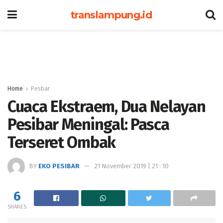
translampung.id
Home
Pesbar
Cuaca Ekstraem, Dua Nelayan
Pesibar Meningal: Pasca
Terseret Ombak
BY
EKO PESIBAR
21 November 2019 | 21 : 10
6
SHARES