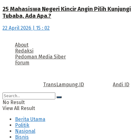
25 Mahasiswa Negeri Kincir Angin Pilih Kunjungi
Tubaba, Ada Apa.?
22 April 2026 | 15 : 02
About
Redaksi
Pedoman Media Siber
Forum
Call us: +62 811 TRANSLAMPUNG.ID
Copyright © 2022
TransLampung.ID
| Design by
Andi ID
.
No Result
View All Result
Berita Utama
Politik
Nasional
Bisnis