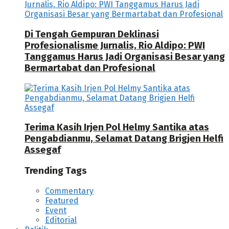
Di Tengah Gempuran Deklinasi
Profesionalisme Jurnalis, Rio Aldipo: PWI
Tanggamus Harus Jadi Organisasi Besar yang
Bermartabat dan Profesional
Terima Kasih Irjen Pol Helmy Santika atas
Pengabdianmu, Selamat Datang Brigjen Helfi
Assegaf
Trending Tags
Commentary
Featured
Event
Editorial