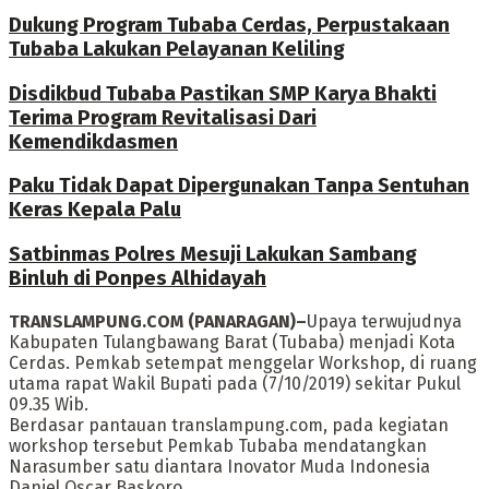
Dukung Program Tubaba Cerdas, Perpustakaan
Tubaba Lakukan Pelayanan Keliling
Disdikbud Tubaba Pastikan SMP Karya Bhakti
Terima Program Revitalisasi Dari
Kemendikdasmen
Paku Tidak Dapat Dipergunakan Tanpa Sentuhan
Keras Kepala Palu
Satbinmas Polres Mesuji Lakukan Sambang
Binluh di Ponpes Alhidayah
TRANSLAMPUNG.COM (PANARAGAN)–
Upaya terwujudnya
Kabupaten Tulangbawang Barat (Tubaba) menjadi Kota
Cerdas. Pemkab setempat menggelar Workshop, di ruang
utama rapat Wakil Bupati pada (7/10/2019) sekitar Pukul
09.35 Wib.
Berdasar pantauan translampung.com, pada kegiatan
workshop tersebut Pemkab Tubaba mendatangkan
Narasumber satu diantara Inovator Muda Indonesia
Daniel Oscar Baskoro.