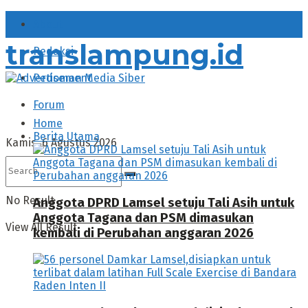
About
translampung.id
Redaksi
Pedoman Media Siber
Forum
Home
Berita Utama
Kamis, 6 Agustus 2026
No Result
Anggota DPRD Lamsel setuju Tali Asih untuk
Anggota Tagana dan PSM dimasukan
View All Result
kembali di Perubahan anggaran 2026