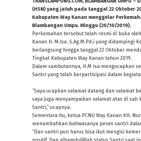
TRANSLAMPUNG.COM, BLAMBANGAN UMPU – Dal
(HSN) yang jatuh pada tanggal 22 Oktober 
Kabupaten Way Kanan menggelar Perkemaha
Blambangan Umpu. Minggu (20/10/2019).
Perkemahan tersebut telah resmi di buka ol
Kanan H. M.Isa .S.Ag.M.Pd.i yang didampingi
berlangsung hingga tanggal 22 Oktober menda
Tingkat Kabupaten Way Kanan tahun 2019.
Dalam sambutannya, H.M Isa mengucapkan se
Santri yang telah berpartisipasi dalam kegiata
“Saya ucapkan selamat datang dan selamat ber
saya juga menyampaikan selamat atas di sah 
Santri,” ucapnya.
Sementara itu, ketua PCNU Way Kanan KH. Nur
menambahkan bahwasanya peran santri dala
“Dan santri pun harus bisa ikut mengisi kemer
positif. Dan alhamdulilllah status Santri saat