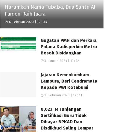
Harumkan Nama Tubaba, Dua Santri Al
Furqon Raih Juara
12 Februari 2020 | 19 : 34
Gugatan PMH dan Perkara
Pidana Kadisperkim Metro
Besok Disidangkan
31 Januari 2024 | 11 : 34
Jajaran Kemenkumham
Lampura, Beri Cendramata
Kepada PWI Kotabumi
13 Februari 2020 | 14 : 11
8,023 M Tunjangan
Sertifikasi Guru Tidak
Dibayar BPKAD Dan
Disdikbud Saling Lempar