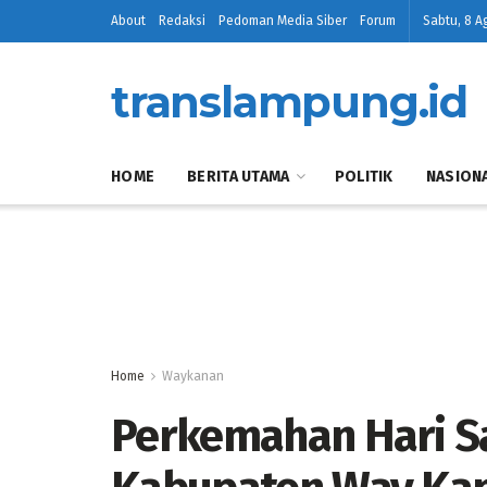
About
Redaksi
Pedoman Media Siber
Forum
Sabtu, 8 A
translampung.id
HOME
BERITA UTAMA
POLITIK
NASION
Home
Waykanan
Perkemahan Hari Sa