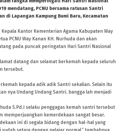
am rangka memperingati Hari Santri Nasional
2019 mendatang, PCNU bersama ratusan Santri
n di Lapangan Kampung Bumi Baru, Kecamatan
eh Kepala Kantor Kementerian Agama Kabupaten Way
 Ketua PCNU Way Kanan KH. Nurhuda dan akan
tang pada puncak peringatan Hari Santri Nasional
lamat datang dan selamat berkemah kepada seluruh
n tersebut.
kemah kepada adik adik Santri sekalian. Selain itu
kan nya Undang Undang Santri. bangga lah menjadi
huda S.Pd.I selaku penggagas kemah santri tersebut
m memperjuangkan kemerdekaan sangat besar.
dekaan ini di segala bidang dengan hal-hal yang
 ini sudah setara dengan pelajar pormal,” tambahnya.