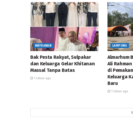
WAYKANAN
LAMPUNG
Bak Pesta Rakyat, Sulpakar
Almarhum B
dan Keluarga Gelar Khitanan
Ali Rahman
Massal Tanpa Batas
di Pemakam
Keluarga K
1 tahun ago
Baru
1 tahun ago