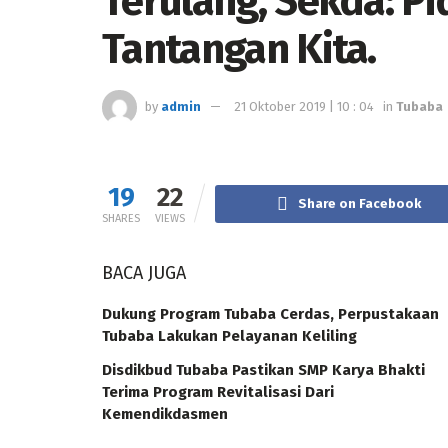
Terulang, Sekda: Pi
Tantangan Kita.
by
admin
21 Oktober 2019 | 10 : 04
in
Tubaba
19
22
Share on Facebook
SHARES
VIEWS
BACA JUGA
Dukung Program Tubaba Cerdas, Perpustakaan
Tubaba Lakukan Pelayanan Keliling
Disdikbud Tubaba Pastikan SMP Karya Bhakti
Terima Program Revitalisasi Dari
Kemendikdasmen