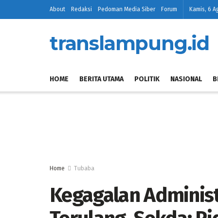
About
Redaksi
Pedoman Media Siber
Forum
Kamis, 6 A
translampung.id
HOME
BERITA UTAMA
POLITIK
NASIONAL
B
Home
Tubaba
Kegagalan Administ