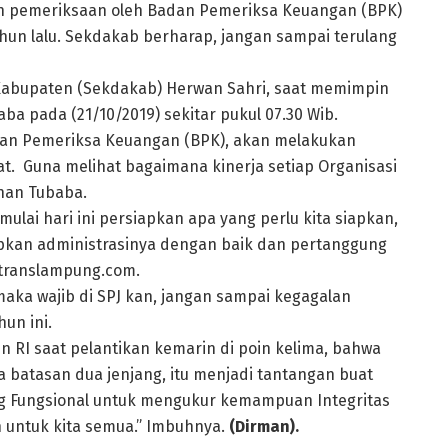
n pemeriksaan oleh Badan Pemeriksa Keuangan (BPK)
hun lalu. Sekdakab berharap, jangan sampai terulang
 Kabupaten (Sekdakab) Herwan Sahri, saat memimpin
a pada (21/10/2019) sekitar pukul 07.30 Wib.
an Pemeriksa Keuangan (BPK), akan melakukan
at.
Guna melihat bagaimana kinerja setiap Organisasi
han Tubaba.
ulai hari ini persiapkan apa yang perlu kita siapkan,
iapkan administrasinya dengan baik dan pertanggung
p translampung.com.
aka wajib di SPJ kan, jangan sampai kegagalan
un ini.
n RI saat pelantikan kemarin di poin kelima, bahwa
a batasan dua jenjang, itu menjadi tantangan buat
jang Fungsional untuk mengukur kemampuan Integritas
n untuk kita semua.” Imbuhnya.
(Dirman).