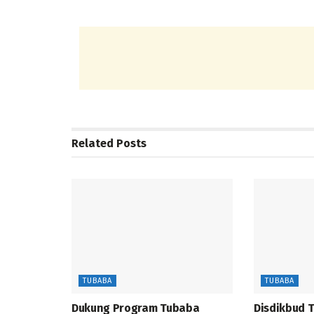
Related
Posts
TUBABA
TUBABA
Dukung Program Tubaba
Disdikbud 