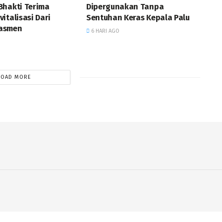
Bhakti Terima
Dipergunakan Tanpa
italisasi Dari
Sentuhan Keras Kepala Palu
asmen
6 HARI AGO
LOAD MORE