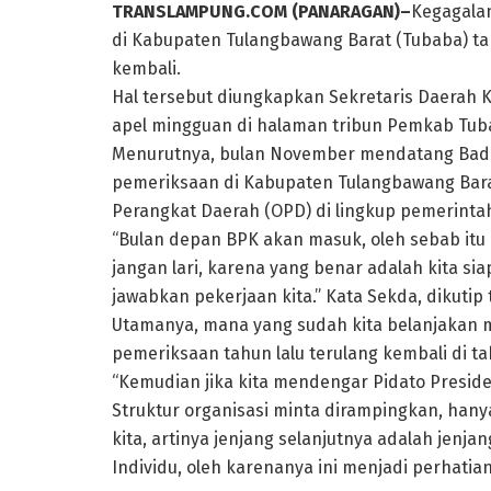
TRANSLAMPUNG.COM (PANARAGAN)–
Kegagala
di Kabupaten Tulangbawang Barat (Tubaba) ta
kembali.
Hal tersebut diungkapkan Sekretaris Daerah
apel mingguan di halaman tribun Pemkab Tubab
Menurutnya, bulan November mendatang Bad
pemeriksaan di Kabupaten Tulangbawang Bar
Perangkat Daerah (OPD) di lingkup pemerinta
“Bulan depan BPK akan masuk, oleh sebab itu m
jangan lari, karena yang benar adalah kita s
jawabkan pekerjaan kita.” Kata Sekda, dikuti
Utamanya, mana yang sudah kita belanjakan m
pemeriksaan tahun lalu terulang kembali di tah
“Kemudian jika kita mendengar Pidato Preside
Struktur organisasi minta dirampingkan, hany
kita, artinya jenjang selanjutnya adalah jen
Individu, oleh karenanya ini menjadi perhatia