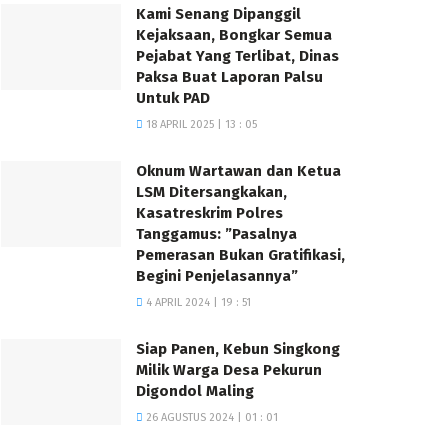
Kami Senang Dipanggil
Kejaksaan, Bongkar Semua
Pejabat Yang Terlibat, Dinas
Paksa Buat Laporan Palsu
Untuk PAD
18 APRIL 2025 | 13 : 05
Oknum Wartawan dan Ketua
LSM Ditersangkakan,
Kasatreskrim Polres
Tanggamus: ”Pasalnya
Pemerasan Bukan Gratifikasi,
Begini Penjelasannya”
4 APRIL 2024 | 19 : 51
Siap Panen, Kebun Singkong
Milik Warga Desa Pekurun
Digondol Maling
26 AGUSTUS 2024 | 01 : 01