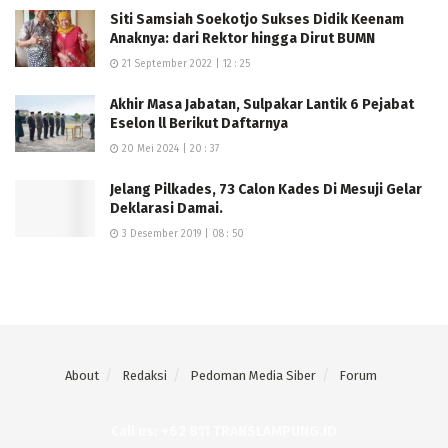
anggota aktif untuk senantiasa melanjutkan
Siti Samsiah Soekotjo Sukses Didik Keenam
perjuangan dan mengabdi sepenuh hati bagi bangsa
Anaknya: dari Rektor hingga Dirut BUMN
dan negara.
21 September 2022 | 12 : 25
Akhir Masa Jabatan, Sulpakar Lantik 6 Pejabat
Eselon ll Berikut Daftarnya
20 Mei 2024 | 20 : 37
Jelang Pilkades, 73 Calon Kades Di Mesuji Gelar
Deklarasi Damai.
3 Desember 2019 | 08 : 50
About
Redaksi
Pedoman Media Siber
Forum
Call us: +62 811 TRANSLAMPUNG.ID