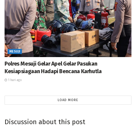
Dipimpin Kasat Samapta, Polres Mesuji Salurkan Bantuan
Air Bersih untuk Warga Desa Labuhan Permai
Polres Mesuji Gelar Apel Gelar Pasukan Kesiapsiagaan
Hadapi Bencana Karhutla
Wujudkan Lingkungan Bersih, Jajaran Polres Mesuji
Laksanakan Gerakan Indonesia Asri
MESUJI
Polres Mesuji Gelar Apel Gelar Pasukan
Kesiapsiagaan Hadapi Bencana Karhutla
1 hari ago
LOAD MORE
Discussion about this post