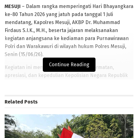
MESUJI
– Dalam rangka memperingati Hari Bhayangkara
ke-80 Tahun 2026 yang jatuh pada tanggal 1 Juli
mendatang, Kapolres Mesuji, AKBP Dr. Muhammad
Firdaus S.I.K., M.H., beserta jajaran melaksanakan
kegiatan anjangsana ke kediaman para Purnawirawan
Polri dan Warakawuri di wilayah hukum Polres Mesuji,
Senin (15/06/26).
Continue Reading
Kegiatan ini merupakan bentuk penghormatan,
apresiasi, dan kepedulian Kepolisian Negara Republik
Indonesia terhadap pengabdian dan jasa para mantan
anggota Polri yang telah mengabdikan diri demi
keamanan dan ketertiban masyarakat, serta perhatian
Related
Posts
terhadap keluarga yang ditinggalkan