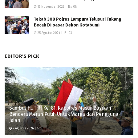
semakin profesional, dicintai masyarakat, dan mampu
15 November 2023 | 18 : 08
menjaga kondusivitas wilayah.
Tekab 308 Polres Lampura Telusuri Tukang
Becak Di pasar Dekon Kotabumi
25 Agustus 2024 | 17 : 03
EDITOR'S PICK
Sambut HUT RI Ke-81, Kapolres Mesuji Bagikan
Bendera Merah Putih Untuk Warga dan Pengguna
Kegiatan anjangsana ini diharapkan dapat mempererat
Jalan
tali persaudaraan antar generasi, menjaga nilai
7 Agustus 2026 | 17 : 30
kekeluargaan Polri, serta mengingatkan seluruh