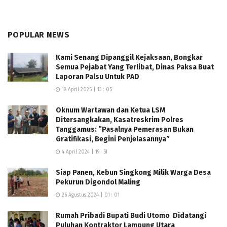
POPULAR NEWS
Kami Senang Dipanggil Kejaksaan, Bongkar
Semua Pejabat Yang Terlibat, Dinas Paksa Buat
Laporan Palsu Untuk PAD
“Hari Bhayangkara bukan hanya perayaan, tetapi juga
18 April 2025 | 13 : 05
momen untuk mengenang jasa dan berterima kasih
kepada para pahlawan Bhayangkara. Kami hadir untuk
Oknum Wartawan dan Ketua LSM
menjalin silaturahmi, mendengar aspirasi, serta
Ditersangkakan, Kasatreskrim Polres
Tanggamus: ”Pasalnya Pemerasan Bukan
memastikan bahwa mereka tetap diperhatikan oleh
Gratifikasi, Begini Penjelasannya”
keluarga besar Polri,” ujarnya.
4 April 2024 | 19 : 51
Selain bersilaturahmi, rombongan juga menyerahkan
Siap Panen, Kebun Singkong Milik Warga Desa
bantuan sembako dan santunan sebagai wujud
Pekurun Digondol Maling
kepedulian. Para Purnawirawan dan Warakawuri
26 Agustus 2024 | 01 : 01
menyambut hangat kunjungan tersebut dan
Rumah Pribadi Bupati Budi Utomo Didatangi
menyampaikan harapan agar Polres Mesuji senantiasa
Puluhan Kontraktor Lampung Utara