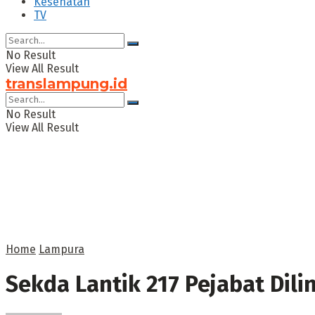
Kesehatan
TV
No Result
View All Result
translampung.id
No Result
View All Result
Home
Lampura
Sekda Lantik 217 Pejabat Di