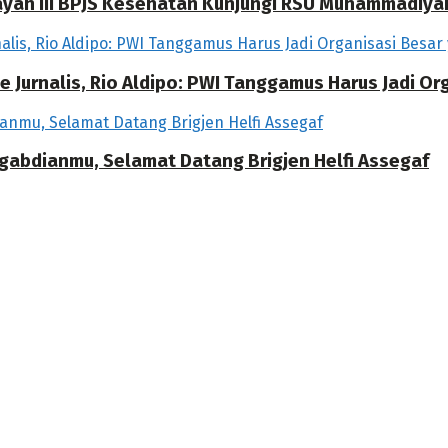
ilayah III BPJS Kesehatan Kunjungi RSU Muhammadiya
 Jurnalis, Rio Aldipo: PWI Tanggamus Harus Jadi O
ngabdianmu, Selamat Datang Brigjen Helfi Assegaf