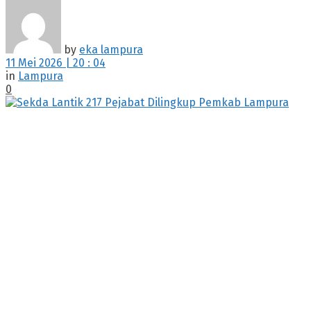
by
eka lampura
11 Mei 2026 | 20 : 04
in
Lampura
0