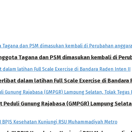
 Anggota Tagana dan PSM dimasukan kembali di Per
libat dalam latihan Full Scale Exercise di Bandara R
at Peduli Gunung Rajabasa (GMPGR) Lampung Selat