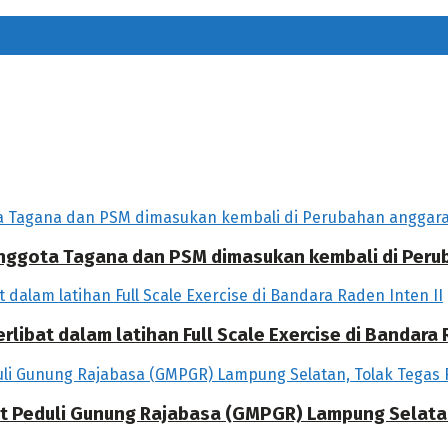
 Anggota Tagana dan PSM dimasukan kembali di Per
libat dalam latihan Full Scale Exercise di Bandara R
at Peduli Gunung Rajabasa (GMPGR) Lampung Selat