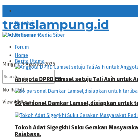
About
translampung.id
Redaksi
Pedoman Media Siber
Forum
Home
Berita Utama
Minggu, 9 Agustus 2026
Anggota DPRD Lamsel setuju Tali Asih untuk
No Result
View All Result
56 personel Damkar Lamsel,disiapkan untuk ter
Tokoh Adat Sigegkhi Suku Gerakan Masyarak
Rajabasa.