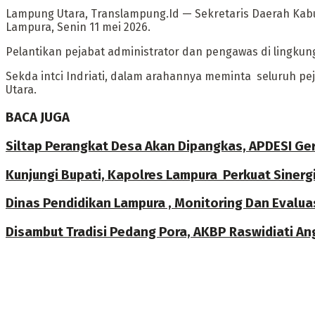
Lampung Utara, Translampung.Id — Sekretaris Daerah Kabup
Lampura, Senin 11 mei 2026.
Pelantikan pejabat administrator dan pengawas di lingku
Sekda intci Indriati, dalam arahannya meminta seluruh p
Utara.
BACA JUGA
Siltap Perangkat Desa Akan Dipangkas, APDESI G
Kunjungi Bupati, Kapolres Lampura Perkuat Siner
Dinas Pendidikan Lampura , Monitoring Dan Evalua
Disambut Tradisi Pedang Pora, AKBP Raswidiati An