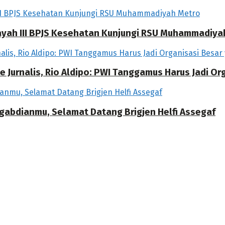
ilayah III BPJS Kesehatan Kunjungi RSU Muhammadiya
 Jurnalis, Rio Aldipo: PWI Tanggamus Harus Jadi O
ngabdianmu, Selamat Datang Brigjen Helfi Assegaf