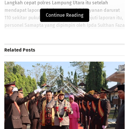
Langkah cepat polres Lampung Utara itu setelah
mendapat laporan dari warga melalui layanan darurat
Continue Reading
110 sekitar pukul 14.55 WIB. Menindaklanjuti laporan itu,
personel Samapta yang dipimpin oleh Ipda Sulthan Faza
Naufal bersama piket fungsi langsung menuju lokasi
kejadian.
Related
Posts
Usai olah TKP Anggota mengamankan DS (36) pria yang
diduga melakukan perbuatan tidak senonoh dengan
cara menunjukkan kemaluannya di area sekolah.
BACA JUGA
Disambut Tradisi Pedang Pora, AKBP Raswidiati Anggraini,
Polwan Pertama Jabat Kapolres Lampura
Pemkab Lampura Rakor Kesepakatan Perbaikan Jalan
Bernah Kali Cinta
Polisi Ungkap Pelaku Pencabulan Anak Dibawah Umur Di