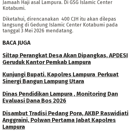
Jamaah Haji asal Lampura. Di GSG Islamic Center
Kotabumi.
Diketahui, direncanakan 400 CJH itu akan dilepas
langsung di Gedung Islamic Center Kotabumi pada
tanggal 3 Mei 2026 mendatang.
BACA JUGA
Siltap Perangkat Desa Akan Dipangkas, APDESI
Geruduk Kantor Pemkab Lampura
Kunjungi Bupati, Kapolres Lampura Perkuat
Sinergi Bangun Lampung Utara
Dinas Pendidikan Lampura , Monitoring Dan
Evaluasi Dana Bos 2026
Disambut Tradisi Pedang Pora, AKBP Raswidiati
Anggraini, Polwan Pertama Jabat Kapolres
Lampura