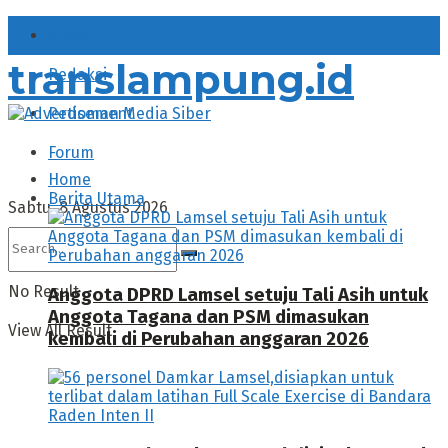
About
translampung.id
Redaksi
Pedoman Media Siber
Forum
Home
Berita Utama
Sabtu, 8 Agustus 2026
No Result
Anggota DPRD Lamsel setuju Tali Asih untuk
Anggota Tagana dan PSM dimasukan
View All Result
kembali di Perubahan anggaran 2026