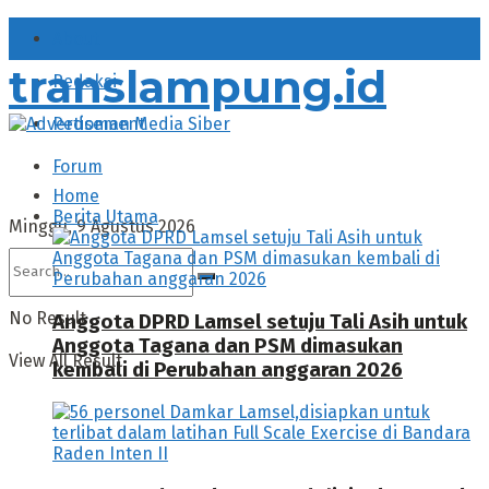
About
translampung.id
Redaksi
Pedoman Media Siber
Forum
Home
Berita Utama
Minggu, 9 Agustus 2026
No Result
Anggota DPRD Lamsel setuju Tali Asih untuk
Anggota Tagana dan PSM dimasukan
View All Result
kembali di Perubahan anggaran 2026