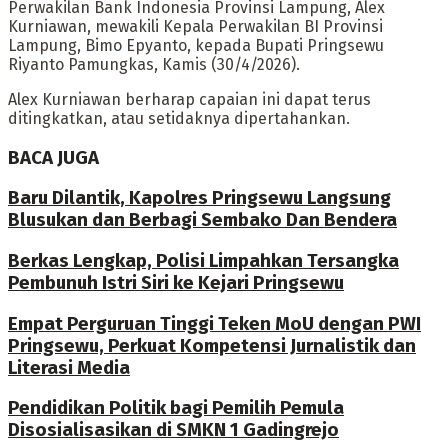
Perwakilan Bank Indonesia Provinsi Lampung, Alex
Kurniawan, mewakili Kepala Perwakilan BI Provinsi
Lampung, Bimo Epyanto, kepada Bupati Pringsewu
Riyanto Pamungkas, Kamis (30/4/2026).
Alex Kurniawan berharap capaian ini dapat terus
ditingkatkan, atau setidaknya dipertahankan.
BACA JUGA
Baru Dilantik, Kapolres Pringsewu Langsung
Blusukan dan Berbagi Sembako Dan Bendera
Berkas Lengkap, Polisi Limpahkan Tersangka
Pembunuh Istri Siri ke Kejari Pringsewu
Empat Perguruan Tinggi Teken MoU dengan PWI
Pringsewu, Perkuat Kompetensi Jurnalistik dan
Literasi Media
Pendidikan Politik bagi Pemilih Pemula
Disosialisasikan di SMKN 1 Gadingrejo