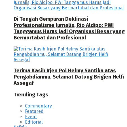
Di Tengah Gempuran Deklinasi
Profesionalisme Jurnalis, Rio Aldipo: PWI
Tanggamus Harus Jadi Organisasi Besar yang
Bermartabat dan Profesional
Terima Kasih Irjen Pol Helmy Santika atas
Pengabdianmu, Selamat Datang Brigjen Helfi
Assegaf
Trending Tags
Commentary
Featured
Event
Editorial