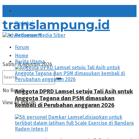
About
translampung.id
Redaksi
Pedoman Media Siber
Forum
Home
Berita Utama
Sabtu, 8 Agustus 2026
No Result
Anggota DPRD Lamsel setuju Tali Asih untuk
Anggota Tagana dan PSM dimasukan
View All Result
kembali di Perubahan anggaran 2026