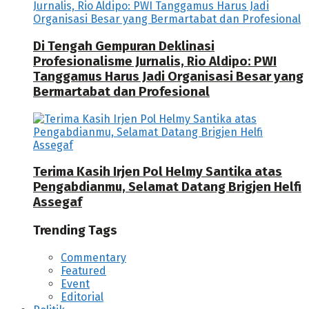
Di Tengah Gempuran Deklinasi
Profesionalisme Jurnalis, Rio Aldipo: PWI
Tanggamus Harus Jadi Organisasi Besar yang
Bermartabat dan Profesional
Terima Kasih Irjen Pol Helmy Santika atas
Pengabdianmu, Selamat Datang Brigjen Helfi
Assegaf
Trending Tags
Commentary
Featured
Event
Editorial