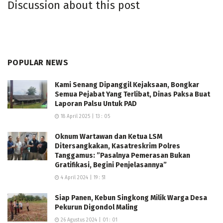
Discussion about this post
“Ke depan, kita ingin menghadirkan program
pemberdayaan yang berkelanjutan agar panti-panti
binaan memiliki kegiatan produktif, seperti hidroponik,
guna mendukung ketahanan pangan,” katanya.
POPULAR NEWS
Melalui Safari Ramadan ini, diharapkan perhatian dan
Kami Senang Dipanggil Kejaksaan, Bongkar
dukungan terhadap anak-anak panti asuhan terus
Semua Pejabat Yang Terlibat, Dinas Paksa Buat
terjaga, sekaligus memperkuat komitmen bersama
Laporan Palsu Untuk PAD
dalam membangun kesejahteraan sosial di Provinsi
18 April 2025 | 13 : 05
Lampung.
Oknum Wartawan dan Ketua LSM
Ditersangkakan, Kasatreskrim Polres
Tanggamus: ”Pasalnya Pemerasan Bukan
Gratifikasi, Begini Penjelasannya”
4 April 2024 | 19 : 51
Siap Panen, Kebun Singkong Milik Warga Desa
Pekurun Digondol Maling
26 Agustus 2024 | 01 : 01