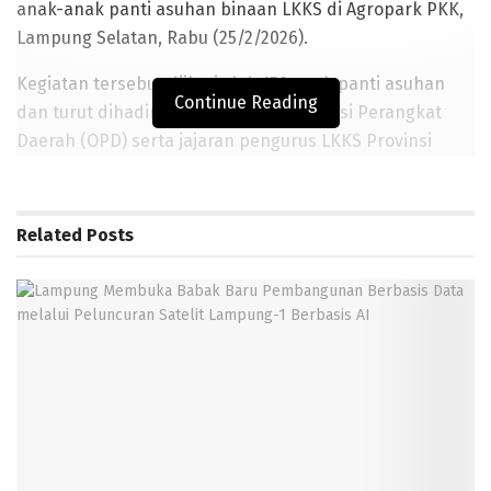
anak-anak panti asuhan binaan LKKS di Agropark PKK,
Lampung Selatan, Rabu (25/2/2026).
Kegiatan tersebut diikuti oleh 150 anak panti asuhan
Continue Reading
dan turut dihadiri para kepala Organisasi Perangkat
Daerah (OPD) serta jajaran pengurus LKKS Provinsi
Lampung. Acara diawali dengan kegiatan ngabuburit
bersama anak-anak.
Related
Posts
Wakil Gubernur dan anak-anak berkeliling kawasan
Agropark, memanen anggur, serta meninjau tanaman
hidroponik di greenhouse.
BACA JUGA
Lampung Membuka Babak Baru Pembangunan Berbasis
Data melalui Peluncuran Satelit Lampung-1 Berbasis AI
Bambang Kusmanto: Pemda Harus Tegas Menata Kebun
Raya Liwa, Jangan Dibiarkan Ketidak jelasan Berlarut-larut