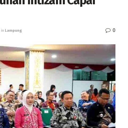
bunan Intizam Capai
0
in
Lampung