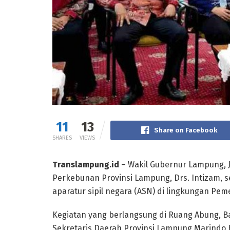
11
13
Share on Facebook
SHARES
VIEWS
Translampung.id
– Wakil Gubernur Lampung, J
Perkebunan Provinsi Lampung, Drs. Intizam, s
aparatur sipil negara (ASN) di lingkungan Pem
Kegiatan yang berlangsung di Ruang Abung, Ba
Sekretaris Daerah Provinsi Lampung Marindo 