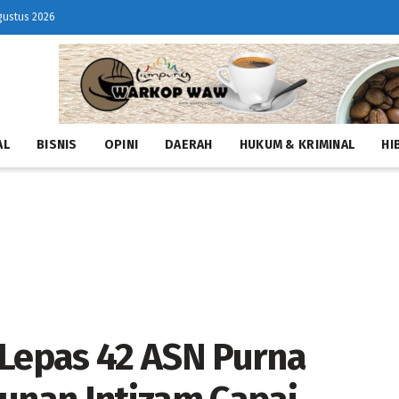
gustus 2026
AL
BISNIS
OPINI
DAERAH
HUKUM & KRIMINAL
HI
epas 42 ASN Purna