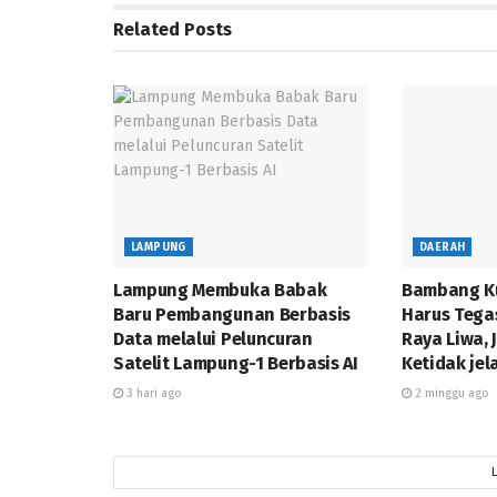
Related
Posts
LAMPUNG
DAERAH
Lampung Membuka Babak
Bambang K
Baru Pembangunan Berbasis
Harus Tega
Data melalui Peluncuran
Raya Liwa,
Satelit Lampung-1 Berbasis AI
Ketidak jel
3 hari ago
2 minggu ago