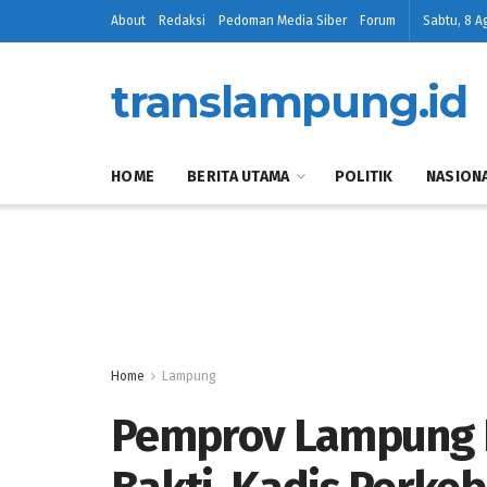
About
Redaksi
Pedoman Media Siber
Forum
Sabtu, 8 A
translampung.id
HOME
BERITA UTAMA
POLITIK
NASION
Home
Lampung
Pemprov Lampung L