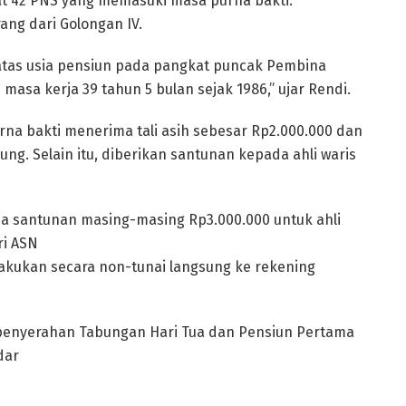
at 42 PNS yang memasuki masa purna bakti.
rang dari Golongan IV.
batas usia pensiun pada pangkat puncak Pembina
 masa kerja 39 tahun 5 bulan sejak 1986,” ujar Rendi.
na bakti menerima tali asih sebesar Rp2.000.000 dan
ng. Selain itu, diberikan santunan kepada ahli waris
a santunan masing-masing Rp3.000.000 untuk ahli
ri ASN
lakukan secara non-tunai langsung ke rekening
penyerahan Tabungan Hari Tua dan Pensiun Pertama
dar